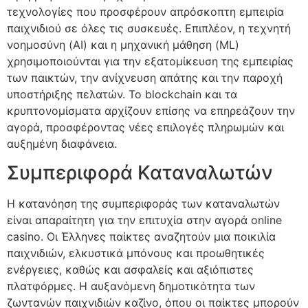
τεχνολογίες που προσφέρουν απρόσκοπτη εμπειρία
παιχνιδιού σε όλες τις συσκευές. Επιπλέον, η τεχνητή
νοημοσύνη (AI) και η μηχανική μάθηση (ML)
χρησιμοποιούνται για την εξατομίκευση της εμπειρίας
των παικτών, την ανίχνευση απάτης και την παροχή
υποστήριξης πελατών. Το blockchain και τα
κρυπτονομίσματα αρχίζουν επίσης να επηρεάζουν την
αγορά, προσφέροντας νέες επιλογές πληρωμών και
αυξημένη διαφάνεια.
Συμπεριφορά Καταναλωτών
Η κατανόηση της συμπεριφοράς των καταναλωτών
είναι απαραίτητη για την επιτυχία στην αγορά online
casino. Οι Έλληνες παίκτες αναζητούν μια ποικιλία
παιχνιδιών, ελκυστικά μπόνους και προωθητικές
ενέργειες, καθώς και ασφαλείς και αξιόπιστες
πλατφόρμες. Η αυξανόμενη δημοτικότητα των
ζωντανών παιχνιδιών καζίνο, όπου οι παίκτες μπορούν