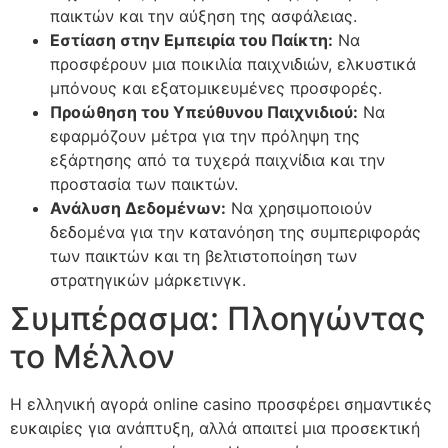
παικτών και την αύξηση της ασφάλειας.
Εστίαση στην Εμπειρία του Παίκτη:
Να
προσφέρουν μια ποικιλία παιχνιδιών, ελκυστικά
μπόνους και εξατομικευμένες προσφορές.
Προώθηση του Υπεύθυνου Παιχνιδιού:
Να
εφαρμόζουν μέτρα για την πρόληψη της
εξάρτησης από τα τυχερά παιχνίδια και την
προστασία των παικτών.
Ανάλυση Δεδομένων:
Να χρησιμοποιούν
δεδομένα για την κατανόηση της συμπεριφοράς
των παικτών και τη βελτιστοποίηση των
στρατηγικών μάρκετινγκ.
Συμπέρασμα: Πλοηγώντας
το Μέλλον
Η ελληνική αγορά online casino προσφέρει σημαντικές
ευκαιρίες για ανάπτυξη, αλλά απαιτεί μια προσεκτική