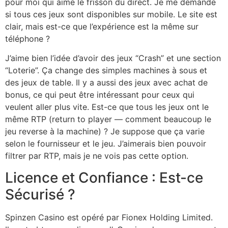
pour moi qui aime le frisson du direct. Je me demande
si tous ces jeux sont disponibles sur mobile. Le site est
clair, mais est-ce que l’expérience est la même sur
téléphone ?
J’aime bien l’idée d’avoir des jeux “Crash” et une section
“Loterie”. Ça change des simples machines à sous et
des jeux de table. Il y a aussi des jeux avec achat de
bonus, ce qui peut être intéressant pour ceux qui
veulent aller plus vite. Est-ce que tous les jeux ont le
même RTP (return to player — comment beaucoup le
jeu reverse à la machine) ? Je suppose que ça varie
selon le fournisseur et le jeu. J’aimerais bien pouvoir
filtrer par RTP, mais je ne vois pas cette option.
Licence et Confiance : Est-ce
Sécurisé ?
Spinzen Casino est opéré par Fionex Holding Limited.