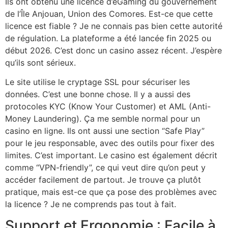
Ils ont obtenu une licence d’eGaming du gouvernement
de l’Île Anjouan, Union des Comores. Est-ce que cette
licence est fiable ? Je ne connais pas bien cette autorité
de régulation. La plateforme a été lancée fin 2025 ou
début 2026. C’est donc un casino assez récent. J’espère
qu’ils sont sérieux.
Le site utilise le cryptage SSL pour sécuriser les
données. C’est une bonne chose. Il y a aussi des
protocoles KYC (Know Your Customer) et AML (Anti-
Money Laundering). Ça me semble normal pour un
casino en ligne. Ils ont aussi une section “Safe Play”
pour le jeu responsable, avec des outils pour fixer des
limites. C’est important. Le casino est également décrit
comme “VPN-friendly”, ce qui veut dire qu’on peut y
accéder facilement de partout. Je trouve ça plutôt
pratique, mais est-ce que ça pose des problèmes avec
la licence ? Je ne comprends pas tout à fait.
Support et Ergonomie : Facile à