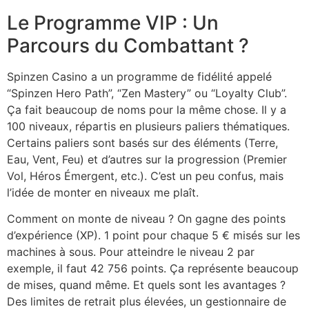
Le Programme VIP : Un
Parcours du Combattant ?
Spinzen Casino a un programme de fidélité appelé
“Spinzen Hero Path”, “Zen Mastery” ou “Loyalty Club”.
Ça fait beaucoup de noms pour la même chose. Il y a
100 niveaux, répartis en plusieurs paliers thématiques.
Certains paliers sont basés sur des éléments (Terre,
Eau, Vent, Feu) et d’autres sur la progression (Premier
Vol, Héros Émergent, etc.). C’est un peu confus, mais
l’idée de monter en niveaux me plaît.
Comment on monte de niveau ? On gagne des points
d’expérience (XP). 1 point pour chaque 5 € misés sur les
machines à sous. Pour atteindre le niveau 2 par
exemple, il faut 42 756 points. Ça représente beaucoup
de mises, quand même. Et quels sont les avantages ?
Des limites de retrait plus élevées, un gestionnaire de