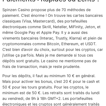
Spinzen Casino propose plus de 70 méthodes de
paiement. C’est énorme ! On trouve les cartes bancaires
classiques (Visa, Mastercard), des portefeuilles
électroniques comme Skrill, Neteller, MiFinity, Jeton, et
même Google Pay et Apple Pay. Il y a aussi des
virements bancaires (Interac, Trustly, Klarna) et plein de
cryptomonnaies comme Bitcoin, Ethereum, et USDT.
C’est bien d’avoir du choix, surtout pour les cryptos, car
j’utilise ça parfois. Mais je me demande si tous ces
dépôts sont gratuits. Le casino ne mentionne pas de
frais de transaction, mais je reste prudente.
Pour les dépôts, il faut au minimum 10 € en général.
Mais pour activer les bonus, c’est 20 € pour le cash et
50 € pour les tours gratuits. Pour les cryptos, le
minimum est de 50 €. Les retraits sont traités du lundi
au vendredi, de 9h à 18h GMT+2. Les portefeuilles
électroniques et les cryptos sont généralement traités