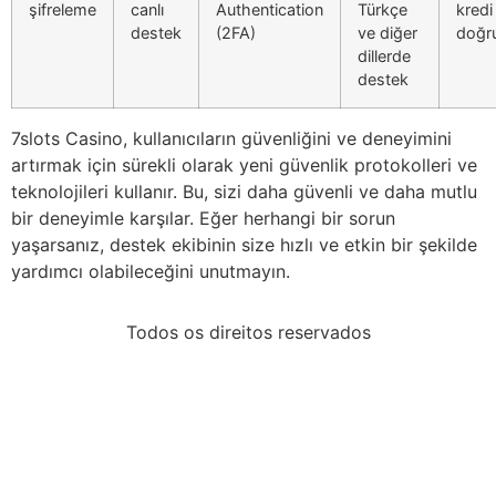
şifreleme
canlı
Authentication
Türkçe
kredi 
destek
(2FA)
ve diğer
doğr
dillerde
destek
7slots Casino, kullanıcıların güvenliğini ve deneyimini
artırmak için sürekli olarak yeni güvenlik protokolleri ve
teknolojileri kullanır. Bu, sizi daha güvenli ve daha mutlu
bir deneyimle karşılar. Eğer herhangi bir sorun
yaşarsanız, destek ekibinin size hızlı ve etkin bir şekilde
yardımcı olabileceğini unutmayın.
Todos os direitos reservados