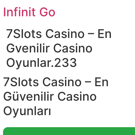
Infinit Go
7Slots Casino – En
Gvenilir Casino
Oyunlar.233
7Slots Casino – En
Güvenilir Casino
Oyunları