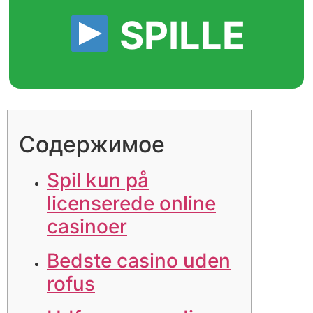
SPILLE
Содержимое
Spil kun på
licenserede online
casinoer
Bedste casino uden
rofus