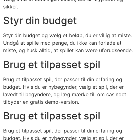
sikker.
Styr din budget
Styr din budget og vælg et beløb, du er villig at miste.
Undgå at spille med penge, du ikke kan forlade at
miste, og husk alltid, at spillet kan være uforudseende.
Brug et tilpasset spil
Brug et tilpasset spil, der passer til din erfaring og
budget. Hvis du er nybegynder, vælg et spil, der er
lavedt til begyndere, og læg mærke til, om casinoet
tilbyder en gratis demo-version.
Brug et tilpasset spil
Brug et tilpasset spil, der passer til din erfaring og
budget. Hvis du er nybegynder, vælg et spil, der er