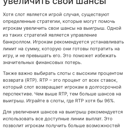
увеличить свои шансы
Хотя слот является игрой случая, существуют
определенные стратегии, которые могут помочь
игрокам увеличить свои шансы на выигрыш. Одной
из таких стратегий является управление
банкроллом. Игрокам рекомендуется устанавливать
лимит на сумму, которую они готовы потратить на
игру, и не превышать его. Это поможет избежать
значительных финансовых потерь.
Также важно выбирать слоты с высоким процентом
возврата (RTP). RTP – это процент от всех ставок,
который слот возвращает игрокам в долгосрочной
перспективе. Чем выше RTP, тем больше шансов на
выигрыш. Играйте в слоты, где RTP хотя бы 96%.
Для увеличения шансов на выигрыш рекомендуется
использовать все доступные линии выплат. Это
позволит игрокам получить больше возможностей