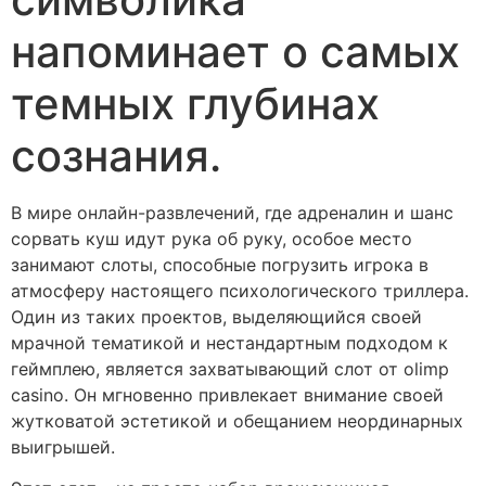
напоминает о самых
темных глубинах
сознания.
В мире онлайн-развлечений, где адреналин и шанс
сорвать куш идут рука об руку, особое место
занимают слоты, способные погрузить игрока в
атмосферу настоящего психологического триллера.
Один из таких проектов, выделяющийся своей
мрачной тематикой и нестандартным подходом к
геймплею, является захватывающий слот от olimp
casino. Он мгновенно привлекает внимание своей
жутковатой эстетикой и обещанием неординарных
выигрышей.