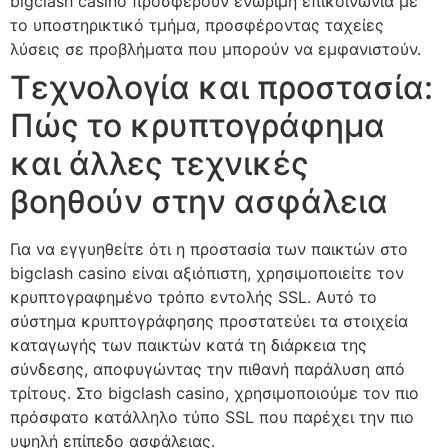
bigclash casino προσφέρουν ενώριμη επικοινωνία με
το υποστηρικτικό τμήμα, προσφέροντας ταχείες
λύσεις σε προβλήματα που μπορούν να εμφανιστούν.
Τεχνολογία και προστασία:
Πώς το κρυπτογράφημα
και άλλες τεχνικές
βοηθούν στην ασφάλεια
Για να εγγυηθείτε ότι η προστασία των παικτών στο
bigclash casino είναι αξιόπιστη, χρησιμοποιείτε τον
κρυπτογραφημένο τρόπο εντολής SSL. Αυτό το
σύστημα κρυπτογράφησης προστατεύει τα στοιχεία
καταγωγής των παικτών κατά τη διάρκεια της
σύνδεσης, αποφυγώντας την πιθανή παράλυση από
τρίτους. Στο bigclash casino, χρησιμοποιούμε τον πιο
πρόσφατο κατάλληλο τύπο SSL που παρέχει την πιο
υψηλή επίπεδο ασφάλειας.