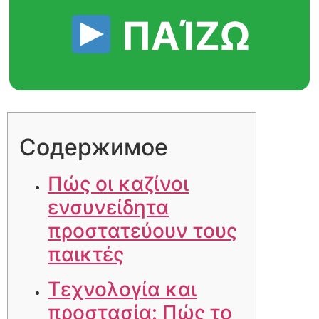
ΠΑΊΖΩ
Содержимое
Πώς οι καζίνοι
ενσυνείδητα
προστατεύουν τους
παικτές
Τεχνολογία και
προστασία: Πώς το