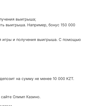
олучения выигрыша;
ать выигрыша. Например, бонус 150 000
ля игры и получения выигрыша. С помощью
депозит на сумму не менее 10 000 KZT.
 сайте Олимп Казино.
нусами.