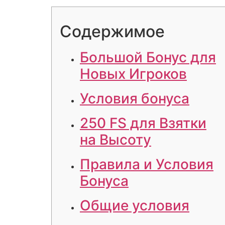
Содержимое
Большой Бонус для
Новых Игроков
Условия бонуса
250 FS для Взятки
на Высоту
Правила и Условия
Бонуса
Общие условия