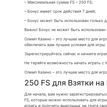
– Максимальная сумма FS – 250 FS;
– Бонус имеет срок действия 7 дней;
– Бонус может быть использован только д
Важно! Бонус не может быть использован
Олимп Казино – это лучшее место для игр
обеспечить вам лучшие условия для игры.
Зарегистрируйтесь сейчас и начните играт
Не теряйте возможность начать играть с
Олимп Казино – это лучшее место для игр
250 FS для Взятки на
Для начала, вам нужно зарегистрироватьс
FS, которые можно использовать для игры 
играть и получить выигрыша, не тратя сво