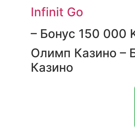
Infinit Go
– Бонус 150 000 
Олимп Казино – Б
Казино