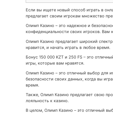
Если вы ищете новый способ играть в онл
предлагает своим игрокам множество преи
Олимп Казино – это надежное и безопасно
конфиденциальности своих игроков. Вам н
Олимп Казино предлагает широкий спектр 
нравится, и начать играть в любое время.
Бонус 150 000 KZT и 250 FS – это отличны
игры, которые вам нравятся.
Олимп Казино – это отличный выбор для и
безопасности своих данных, когда вы игра
время.
Также, Олимп Казино предлагает свою про
лояльность к казино.
В целом, Олимп Казино – это отличный вы