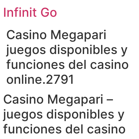
Infinit Go
Casino Megapari
juegos disponibles y
funciones del casino
online.2791
Casino Megapari –
juegos disponibles y
funciones del casino