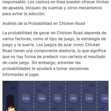
responsable. Los casinos en línea pueden ofrecer límites
de apuesta, bloqueo de cuentas y otros mecanismos
para evitar la adicción.
Análisis de la Probabilidad en Chicken Road
La probabilidad de ganar en Chicken Road depende de
varios factores, como el tipo de juego, la estrategia de
juego y la suerte. Los juegos de azar como Chicken
Road tienen una componente aleatoria, lo que significa
que no hay forma de predecir con certeza el resultado
de cada juego. Sin embargo, entender las
probabilidades te ayudará a tomar decisiones
informadas al jugar.