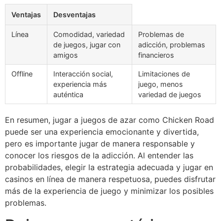
Ventajas
Desventajas
Línea
Comodidad, variedad
Problemas de
de juegos, jugar con
adicción, problemas
amigos
financieros
Offline
Interacción social,
Limitaciones de
experiencia más
juego, menos
auténtica
variedad de juegos
En resumen, jugar a juegos de azar como Chicken Road
puede ser una experiencia emocionante y divertida,
pero es importante jugar de manera responsable y
conocer los riesgos de la adicción. Al entender las
probabilidades, elegir la estrategia adecuada y jugar en
casinos en línea de manera respetuosa, puedes disfrutar
más de la experiencia de juego y minimizar los posibles
problemas.