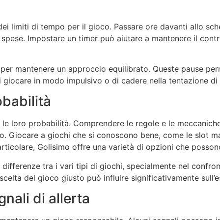
dei limiti di tempo per il gioco. Passare ore davanti allo s
spese. Impostare un timer può aiutare a mantenere il contr
o per mantenere un approccio equilibrato. Queste pause perme
di giocare in modo impulsivo o di cadere nella tentazione di
obabilità
e le loro probabilità. Comprendere le regole e le meccaniche
so. Giocare a giochi che si conoscono bene, come le slot m
particolare, Golisimo offre una varietà di opzioni che possono
ifferenze tra i vari tipi di giochi, specialmente nel confront
 scelta del gioco giusto può influire significativamente sull
nali di allerta