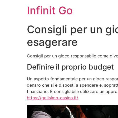
Infinit Go
Consigli per un g
esagerare
Consigli per un gioco responsabile come dive
Definire il proprio budget
Un aspetto fondamentale per un gioco responsa
denaro che si è disposti a spendere e, sopratt
finanziario. È consigliabile utilizzare un appro
https://golisimo-casino.it/
.