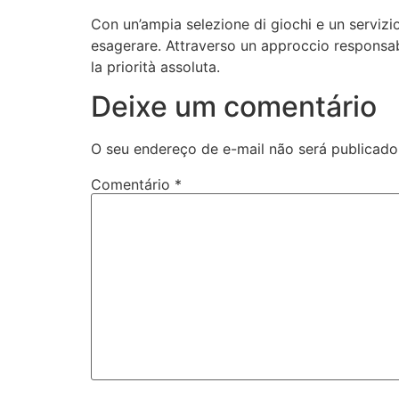
Con un’ampia selezione di giochi e un servizio
esagerare. Attraverso un approccio responsabi
la priorità assoluta.
Deixe um comentário
O seu endereço de e-mail não será publicado
Comentário
*