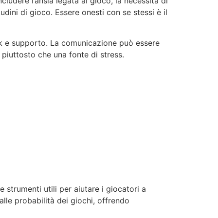
ludere l’ansia legata al gioco, la necessità di
ini di gioco. Essere onesti con se stessi è il
ack e supporto. La comunicazione può essere
 piuttosto che una fonte di stress.
strumenti utili per aiutare i giocatori a
alle probabilità dei giochi, offrendo