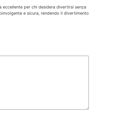
 eccellente per chi desidera divertirsi senza
oinvolgente e sicura, rendendo il divertimento