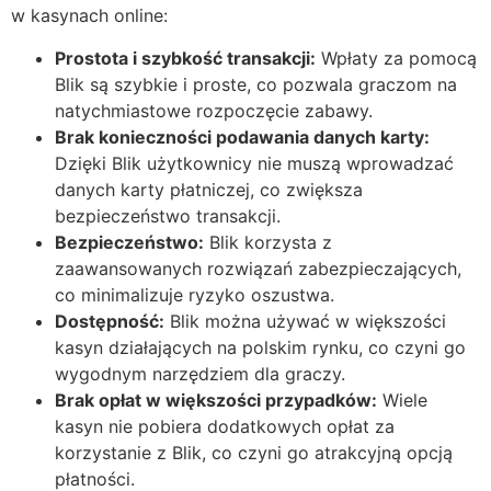
w kasynach online:
Prostota i szybkość transakcji:
Wpłaty za pomocą
Blik są szybkie i proste, co pozwala graczom na
natychmiastowe rozpoczęcie zabawy.
Brak konieczności podawania danych karty:
Dzięki Blik użytkownicy nie muszą wprowadzać
danych karty płatniczej, co zwiększa
bezpieczeństwo transakcji.
Bezpieczeństwo:
Blik korzysta z
zaawansowanych rozwiązań zabezpieczających,
co minimalizuje ryzyko oszustwa.
Dostępność:
Blik można używać w większości
kasyn działających na polskim rynku, co czyni go
wygodnym narzędziem dla graczy.
Brak opłat w większości przypadków:
Wiele
kasyn nie pobiera dodatkowych opłat za
korzystanie z Blik, co czyni go atrakcyjną opcją
płatności.