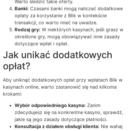
Warto śledzić takie oferty.
Banki:
Czasami banki mogą naliczać dodatkowe
opłaty za korzystanie z Blik w kontekście
transakcji, co warto mieć na uwadze.
Rodzaj gry:
W niektórych kasynach, jeśli grasz w
określone gry, mogą obowiązywać inne zasady
dotyczące wpłat i opłat.
Jak unikać dodatkowych
opłat?
Aby uniknąć dodatkowych opłat przy wpłatach Blik w
kasynach online, warto zastanowić się nad kilkoma
krokami:
Wybór odpowiedniego kasyna:
Zanim
zdecydujesz się na konkrentne kasyno, sprawdź,
jakie są jego zasady dotyczące płatności.
Konsultacja z działem obsługi klienta:
Nie wahaj