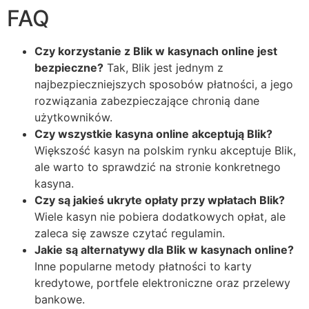
FAQ
Czy korzystanie z Blik w kasynach online jest
bezpieczne?
Tak, Blik jest jednym z
najbezpieczniejszych sposobów płatności, a jego
rozwiązania zabezpieczające chronią dane
użytkowników.
Czy wszystkie kasyna online akceptują Blik?
Większość kasyn na polskim rynku akceptuje Blik,
ale warto to sprawdzić na stronie konkretnego
kasyna.
Czy są jakieś ukryte opłaty przy wpłatach Blik?
Wiele kasyn nie pobiera dodatkowych opłat, ale
zaleca się zawsze czytać regulamin.
Jakie są alternatywy dla Blik w kasynach online?
Inne popularne metody płatności to karty
kredytowe, portfele elektroniczne oraz przelewy
bankowe.