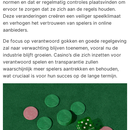
normen en dat er regelmatig controles plaatsvinden om
ervoor te zorgen dat ze zich aan de regels houden.
Deze veranderingen creëren een veiliger speelklimaat
en verhogen het vertrouwen van spelers in online
aanbieders.
De focus op verantwoord gokken en goede regelgeving
zal naar verwachting blijven toenemen, vooral nu de
industrie blijft groeien. Casino’s die zich inzetten voor
verantwoord spelen en transparantie zullen
waarschijnlijk meer spelers aantrekken en behouden,
wat cruciaal is voor hun succes op de lange termijn.