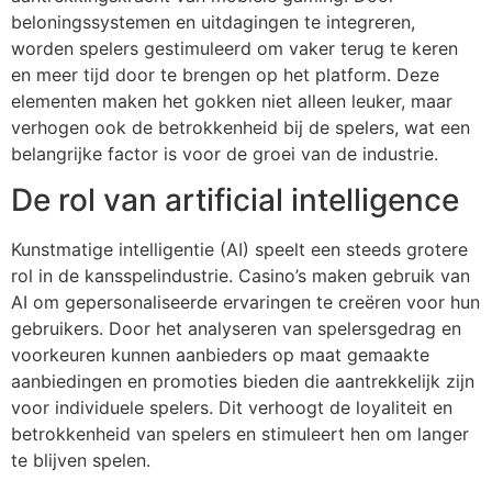
beloningssystemen en uitdagingen te integreren,
worden spelers gestimuleerd om vaker terug te keren
en meer tijd door te brengen op het platform. Deze
elementen maken het gokken niet alleen leuker, maar
verhogen ook de betrokkenheid bij de spelers, wat een
belangrijke factor is voor de groei van de industrie.
De rol van artificial intelligence
Kunstmatige intelligentie (AI) speelt een steeds grotere
rol in de kansspelindustrie. Casino’s maken gebruik van
AI om gepersonaliseerde ervaringen te creëren voor hun
gebruikers. Door het analyseren van spelersgedrag en
voorkeuren kunnen aanbieders op maat gemaakte
aanbiedingen en promoties bieden die aantrekkelijk zijn
voor individuele spelers. Dit verhoogt de loyaliteit en
betrokkenheid van spelers en stimuleert hen om langer
te blijven spelen.