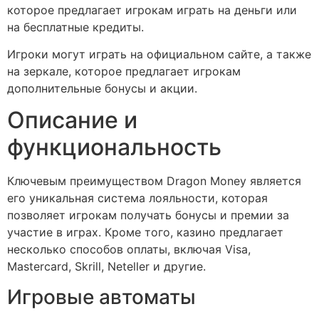
которое предлагает игрокам играть на деньги или
на бесплатные кредиты.
Игроки могут играть на официальном сайте, а также
на зеркале, которое предлагает игрокам
дополнительные бонусы и акции.
Описание и
функциональность
Ключевым преимуществом Dragon Money является
его уникальная система лояльности, которая
позволяет игрокам получать бонусы и премии за
участие в играх. Кроме того, казино предлагает
несколько способов оплаты, включая Visa,
Mastercard, Skrill, Neteller и другие.
Игровые автоматы