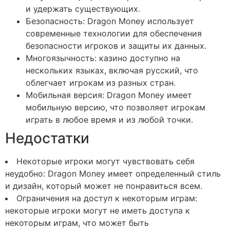
и удержать существующих.
Безопасность: Dragon Money использует
современные технологии для обеспечения
безопасности игроков и защиты их данных.
Многоязычность: казино доступно на
нескольких языках, включая русский, что
облегчает игрокам из разных стран.
Мобильная версия: Dragon Money имеет
мобильную версию, что позволяет игрокам
играть в любое время и из любой точки.
Недостатки
Некоторые игроки могут чувствовать себя
неудобно: Dragon Money имеет определенный стиль
и дизайн, который может не понравиться всем.
Ограничения на доступ к некоторым играм:
некоторые игроки могут не иметь доступа к
некоторым играм, что может быть