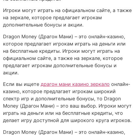
Игроки могут играть на официальном сайте, а также
на зеркале, которое предлагает игрокам
дополнительные бонусы и акции.
Dragon Money (Драгон Мани) – это онлайн-казино,
которое предлагает игрокам играть на деньги или
на бесплатные кредиты. Игроки могут играть на
официальном сайте, а также на зеркале, которое
предлагает игрокам дополнительные бонусы и
акции.
Если вы ищете
драгон мани казино зеркало
онлайн-
казино, которое предлагает игрокам широкий
спектр игр и дополнительные бонусы, то Dragon
Money (Драгон Мани) – это ваш выбор. Игроки могут
играть на деньги или на бесплатные кредиты, что
делает игру доступной для широкого круга игроков.
Dragon Money (Драгон Мани) – это онлайн-казино,