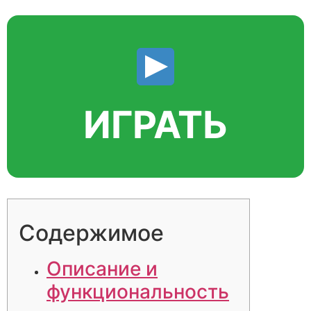
ИГРАТЬ
Содержимое
Описание и
функциональность