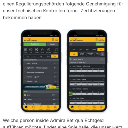
einen Regulierungsbehörden folgende Genehmigung für
unser technischen Kontrollen ferner Zertifizierungen
bekommen haben.
Welche person inside AdmiralBet qua Echtgeld
aufführen möchte, findet eine Spielhalle, die unser Herz