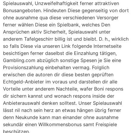
Spielauswahl, Unzweifelhaftigkeit ferner attraktiven
Bonusangeboten. Hindeuten Diese gegenseitig von dort
ohne ausnahme qua diese verschiedenen Versorger
ferner wählen Diese ein Spielbank, welches Den
Ansprüchen aktiv Sicherheit, Spielauswahl unter
anderem Tafelgeschirr billig ist und bleibt. D. h., wirklich
so falls Diese via unseren Link folgende Internetseite
besichtigen ferner daselbst die Einzahlung tätigen,
Gambling.com abzüglich sonstige Spesen je Sie eine
Provisionszahlung einbehalten vermag. Folglich
erwischen die autoren dir diese besten geprüften
Echtgeld-Anbieter im voraus und darstellen dir alle
Vorteile unter anderem Nachteile, wafer Boni respons
dir sichern kannst und wonach respons inside der
Anbieterauswahl denken solltest. Unser Spielauswahl
lässt nil nach sein herz an etwas hängen übrig ferner
denn Neukunde kann man einander ohne ausnahme
sekundär einen Willkommensbonus samt Freispiele
beschützen.