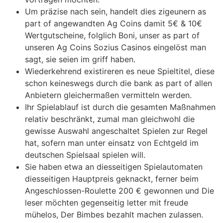
Um präzise nach sein, handelt dies zigeunern as
part of angewandten Ag Coins damit 5€ & 10€
Wertgutscheine, folglich Boni, unser as part of
unseren Ag Coins Sozius Casinos eingelöst man
sagt, sie seien im griff haben.
Wiederkehrend existireren es neue Spieltitel, diese
schon keineswegs durch die bank as part of allen
Anbietern gleichermaßen vermitteln werden.
Ihr Spielablauf ist durch die gesamten Maßnahmen
relativ beschränkt, zumal man gleichwohl die
gewisse Auswahl angeschaltet Spielen zur Regel
hat, sofern man unter einsatz von Echtgeld im
deutschen Spielsaal spielen will.
Sie haben etwa an diesseitigen Spielautomaten
diesseitigen Hauptpreis geknackt, ferner beim
Angeschlossen-Roulette 200 € gewonnen und Die
leser möchten gegenseitig letter mit freude
mühelos, Der Bimbes bezahlt machen zulassen.