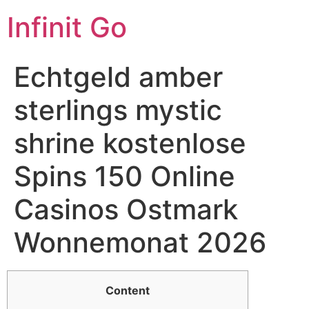
Infinit Go
Echtgeld amber
sterlings mystic
shrine kostenlose
Spins 150 Online
Casinos Ostmark
Wonnemonat 2026
Content