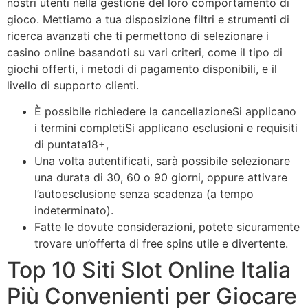
nostri utenti nella gestione del loro comportamento di
gioco. Mettiamo a tua disposizione filtri e strumenti di
ricerca avanzati che ti permettono di selezionare i
casino online basandoti su vari criteri, come il tipo di
giochi offerti, i metodi di pagamento disponibili, e il
livello di supporto clienti.
È possibile richiedere la cancellazioneSi applicano
i termini completiSi applicano esclusioni e requisiti
di puntata18+,
Una volta autentificati, sarà possibile selezionare
una durata di 30, 60 o 90 giorni, oppure attivare
l’autoesclusione senza scadenza (a tempo
indeterminato).
Fatte le dovute considerazioni, potete sicuramente
trovare un’offerta di free spins utile e divertente.
Top 10 Siti Slot Online Italia
Più Convenienti per Giocare