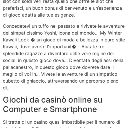
slot con soldi veri resta quello che offre le slot che
preferisci, un buon bonus di benvenuto e un’esperienza
di gioco adatta alle tue esigenze.
Concedetevi un tuffo nel passato e rivivete le avventure
del simpaticissimo Yoshi, icona del mondo… My Winter
Kawaii Look � un gioco di moda e bellezza in puro stile
Kawaii, dove avrete l’opportunit�… Aiutate tre
splendide ragazze a diventare delle vere regine dei
social, in questo gioco dove… Diventate degli assi della
pallacanestro, in questo gioco dove dovrete dare il
meglio di voi in… Vivete le avventure di un simpatico
cubetto di ghiaccio, attraversando un percorso pieno
di…
Giochi da casinò online su
Computer e Smartphone
Si tratta di un casino quasi imbattibile per il numero di