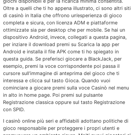
giochi disponibili e per la ricarica minima consentita.
Oltre a quelli che ti ho appena illustrato, ci sono altri siti
di casinò in Italia che offrono un’esperienza di gioco
completa e sicura, con licenza ADM e piattaforme
ottimizzate sia per desktop che per mobile. Se hai un
dispositivo Android, invece, collegati a questa pagina,
per inziare il download premi su Scarica la app per
Android e installa il file APK come ti ho spiegato in
questa guida. Se preferisci giocare a BlackJack, per
esempio, premi la voce corrispondente poi passa il
cursore sull’immagine di anteprima del gioco che ti
interessa e clicca sul tasto Gioca. Quando vuoi
cominciare a giocare premi sulla voce Casinò nel menu
in alto in home page. Poi premi sul pulsante
Registrazione classica oppure sul tasto Registrazione
con SPID.
I casinò online più seri e affidabili adottano politiche di
gioco responsabile per proteggere i propri utenti e