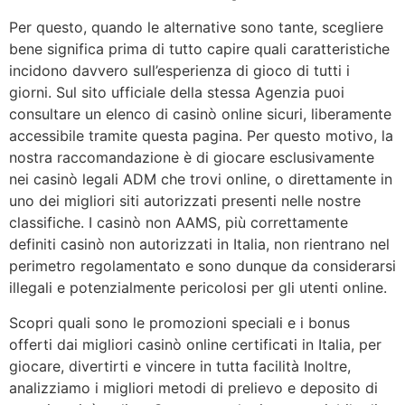
Per questo, quando le alternative sono tante, scegliere
bene significa prima di tutto capire quali caratteristiche
incidono davvero sull’esperienza di gioco di tutti i
giorni. Sul sito ufficiale della stessa Agenzia puoi
consultare un elenco di casinò online sicuri, liberamente
accessibile tramite questa pagina. Per questo motivo, la
nostra raccomandazione è di giocare esclusivamente
nei casinò legali ADM che trovi online, o direttamente in
uno dei migliori siti autorizzati presenti nelle nostre
classifiche. I casinò non AAMS, più correttamente
definiti casinò non autorizzati in Italia, non rientrano nel
perimetro regolamentato e sono dunque da considerarsi
illegali e potenzialmente pericolosi per gli utenti online.
Scopri quali sono le promozioni speciali e i bonus
offerti dai migliori casinò online certificati in Italia, per
giocare, divertirti e vincere in tutta facilità Inoltre,
analizziamo i migliori metodi di prelievo e deposito di