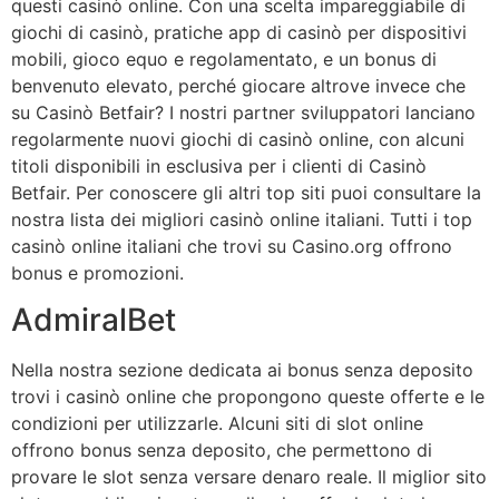
questi casinò online. Con una scelta impareggiabile di
giochi di casinò, pratiche app di casinò per dispositivi
mobili, gioco equo e regolamentato, e un bonus di
benvenuto elevato, perché giocare altrove invece che
su Casinò Betfair? I nostri partner sviluppatori lanciano
regolarmente nuovi giochi di casinò online, con alcuni
titoli disponibili in esclusiva per i clienti di Casinò
Betfair. Per conoscere gli altri top siti puoi consultare la
nostra lista dei migliori casinò online italiani. Tutti i top
casinò online italiani che trovi su Casino.org offrono
bonus e promozioni.
AdmiralBet
Nella nostra sezione dedicata ai bonus senza deposito
trovi i casinò online che propongono queste offerte e le
condizioni per utilizzarle. Alcuni siti di slot online
offrono bonus senza deposito, che permettono di
provare le slot senza versare denaro reale. Il miglior sito