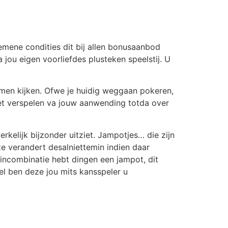
emene condities dit bij allen bonusaanbod
a jou eigen voorliefdes plusteken speelstij.
U
omen kijken. Ofwe je huidig weggaan pokeren,
et verspelen va jouw aanwending totda over
kelijk bijzonder uitziet. Jampotjes… die zijn
e verandert desalniettemin indien daar
wincombinatie hebt dingen een jampot, dit
eel ben deze jou mits kansspeler u