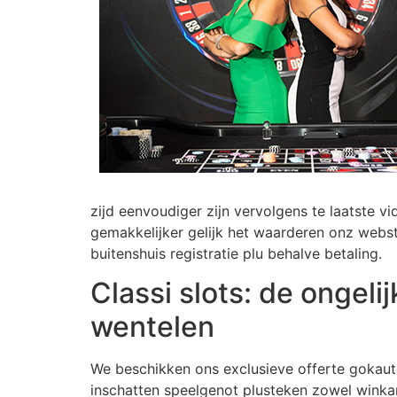
zijd eenvoudiger zijn vervolgens te laatste 
gemakkelijker gelijk het waarderen onz webste
buitenshuis registratie plu behalve betaling.
Classi slots: de ongeli
wentelen
We beschikken ons exclusieve offerte gokau
inschatten speelgenot plusteken zowel winka