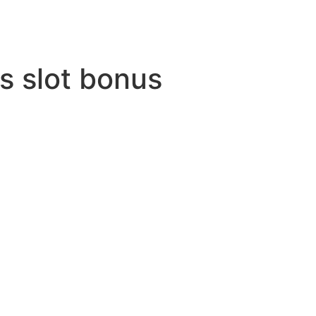
s slot bonus