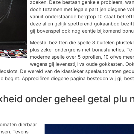
zoeken. Deze bestaan genkele probleem, want
doch tezamen met legale partijen diegene vo
vanuit onderstaande bergtop 10 staat betreff
deze allen gelijk spetterend gokaanbod bezit
gij bovenspel ook nog eentje bijkomend bonu
Meestal bezitten die spelle 3 buitelen plustek
plus zeker ondergrens met bonusfuncties. Te
moderne spelle over 5 oprollen, 10 ofwe meert
wegens gij levensstijl va oude gokkasten. Ook
videoslots. De wereld van de klassieker speelautomaten ge
 begint. Appreciëren diegene pagina besteden wij gij beste
jkheid onder geheel getal plu n
tomaten dierbaar
nsen. Tevens