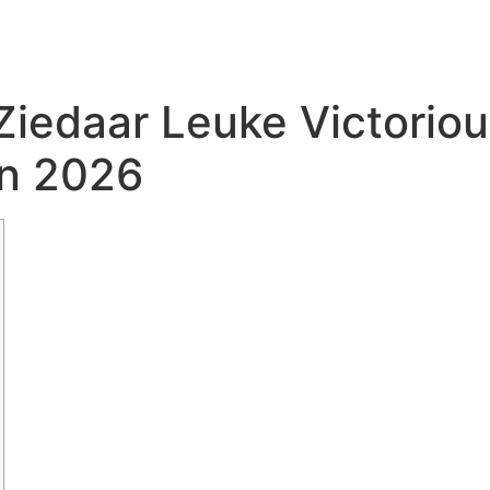
iedaar Leuke Victoriou
n 2026