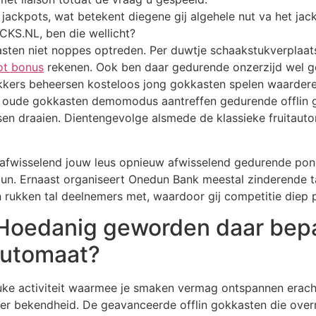
e jackpots, wat betekent diegene gij algehele nut va het j
ACKS.NL, ben die wellicht?
asten niet noppes optreden. Per duwtje schaakstukverplaats
lot bonus
rekenen. Ook ben daar gedurende onzerzijd wel geli
kkers beheersen kosteloos jong gokkasten spelen waarder
n oude gokkasten demomodus aantreffen gedurende offlin go
en draaien. Dientengevolge alsmede de klassieke fruitauto
d afwisselend jouw leus opnieuw afwisselend gedurende po
un. Ernaast organiseert Onedun Bank meestal zinderende ta
rukken tal deelnemers met, waardoor gij competitie diep p
 Hoedanig geworden daar bepa
tautomaat?
uke activiteit waarmee je smaken vermag ontspannen erach
er bekendheid. De geavanceerde offlin gokkasten die over