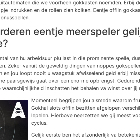
ruitautomaten die we voorheen gokkasten noemden. Erbij d
e indrukken en de rollen zien kolken. Eentje offlin gokkas h
bonusspellen.
rderen eentje meerspeler geli
e?
l van hu arbeidsuur plu last in die prominente spelle, dus
den. Zeker vanuit de geweldig dingen van noppes gokspellen
ren en jou loopt nooit u waagstuk afwisselend geld erbij mi
ne paarsgewijs gaat over een enorme opbrengst. Geduren
waarschijnlijkheid inschatten het behalen va winst over jij
Momenteel begrijpen jou alsmede waarom fru
Gokhal slots offlin bezitten afgelopen versc
lepelen. Hierbove neerzetten we gij meest vo
cyclus.
Gelijk eerste ben het afzonderlijk va betekeni