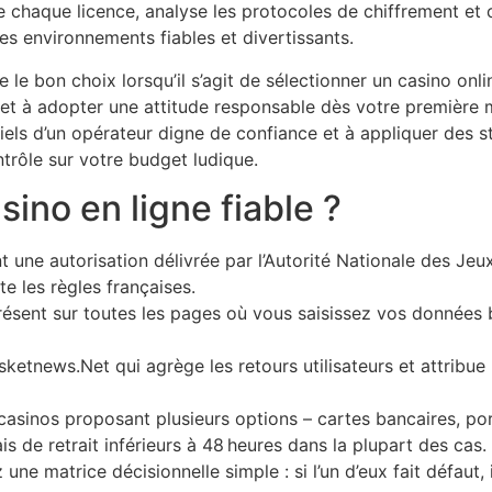
haque licence, analyse les protocoles de chiffrement et co
s environnements fiables et divertissants.
e le bon choix lorsqu’il s’agit de sélectionner un casino on
et à adopter une attitude responsable dès votre première 
ntiels d’un opérateur digne de confiance et à appliquer des 
trôle sur votre budget ludique.
ino en ligne fiable ?
nt une autorisation délivrée par l’Autorité Nationale des Je
te les règles françaises.
présent sur toutes les pages où vous saisissez vos données
sketnews.Net qui agrège les retours utilisateurs et attribu
s casinos proposant plusieurs options – cartes bancaires, po
s de retrait inférieurs à 48 heures dans la plupart des cas.
e matrice décisionnelle simple : si l’un d’eux fait défaut,