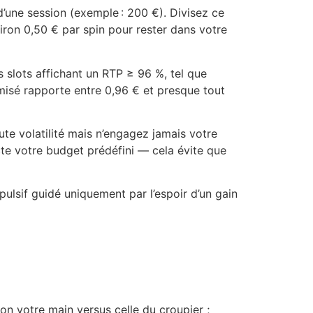
’une session (exemple : 200 €). Divisez ce
iron 0,50 € par spin pour rester dans votre
s slots affichant un RTP ≥ 96 %, tel que
isé rapporte entre 0,96 € et presque tout
ute volatilité mais n’engagez jamais votre
ecte votre budget prédéfini — cela évite que
pulsif guidé uniquement par l’espoir d’un gain
n votre main versus celle du croupier ;