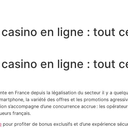
asino en ligne : tout ce
asino en ligne : tout ce
nte en France depuis la légalisation du secteur il y a quelq
martphone, la variété des offres et les promotions agres
n s’accompagne d’une concurrence accrue : les opérateurs ri
ueurs français.
e
pour profiter de bonus exclusifs et d’une expérience sécu