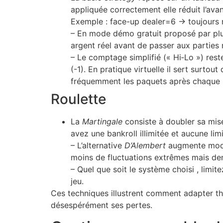
appliquée correctement elle réduit l’av
Exemple : face-up dealer=6 → toujours re
– En mode démo gratuit proposé par plu
argent réel avant de passer aux parties r
– Le comptage simplifié (« Hi‑Lo ») res
(-1). En pratique virtuelle il sert surt
fréquemment les paquets après chaque ma
Roulette
La
Martingale
consiste à doubler sa mise
avez une bankroll illimitée et aucune li
– L’alternative
D’Alembert
augmente modes
moins de fluctuations extrêmes mais dem
– Quel que soit le système choisi , limi
jeu.
Ces techniques illustrent comment adapter thé
désespérément ses pertes.