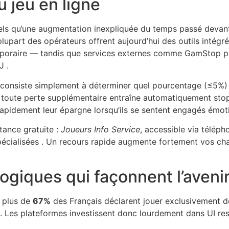
 jeu en ligne
tels qu’une augmentation inexpliquée du temps passé devan
 plupart des opérateurs offrent aujourd’hui des outils inté
mporaire — tandis que services externes comme GamStop pe
J .
e » consiste simplement à déterminer quel pourcentage (≤5%)
 toute perte supplémentaire entraîne automatiquement stop
apidement leur épargne lorsqu’ils se sentent engagés émot
tance gratuite :
Joueurs Info Service
, accessible via télép
pécialisées . Un recours rapide augmente fortement vos chan
giques qui façonnent l’avenir
: plus de
67%
des Français déclarent jouer exclusivement 
 . Les plateformes investissent donc lourdement dans UI re