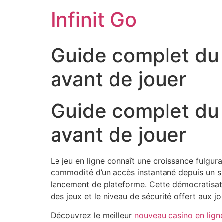
Infinit Go
Guide complet du c
avant de jouer
Guide complet du c
avant de jouer
Le jeu en ligne connaît une croissance fulgura
commodité d’un accès instantané depuis un s
lancement de plateforme. Cette démocratisatio
des jeux et le niveau de sécurité offert aux jo
Découvrez le meilleur
nouveau casino en lign