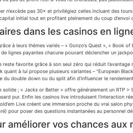
ver n’excède pas 30× et privilégiez celles incluant des tou
apital initial tout en profitant pleinement du coup d’envoi o
aires dans les casinos en lign
grâce à leurs thèmes variés – « Gonzo’s Quest », « Book of
s de lignes payantes chacune pouvant déclencher un jackpot
e reste favorite grâce à son seul zéro qui réduit l’avantage
 quant à lui propose plusieurs variantes – “European Blackja
e du double down ou du split afin d’influencer le rendemen
 solide ; « Jacks or Better » offre généralement un RTP >
rd pur. Enfin les casinos live introduisent l’interaction r
Hold’em Live créent une immersion proche du vrai salon phy
ntégré) pour poser des questions instantanées au personnel dé
ur améliorer vos chances aux