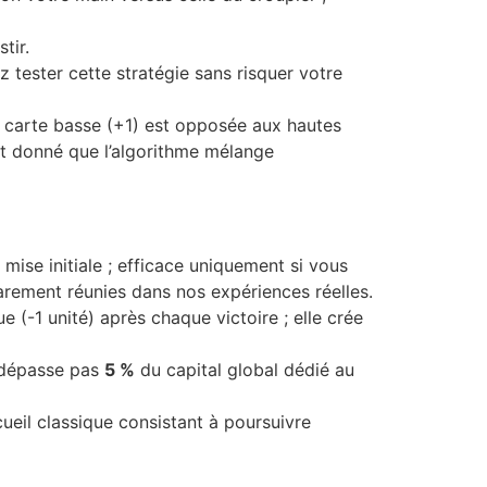
tir.
ester cette stratégie sans risquer votre
e carte basse (+1) est opposée aux hautes
ant donné que l’algorithme mélange
mise initiale ; efficace uniquement si vous
rarement réunies dans nos expériences réelles.
(-1 unité) après chaque victoire ; elle crée
e dépasse pas
5 %
du capital global dédié au
ueil classique consistant à poursuivre