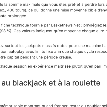
ble la somme maximale que vous êtes prêt(e) à perdre lors d
ex., 400 tours), ce qui donne une mise moyenne cible d’env
ante prolongée.
 fiche technique fournie par Basketnews.Net ; privilégiez le
(98 %). Ces valeurs indiquent qu’en moyenne chaque euro m
isez surtout les jackpots massifs optez pour une machine ha
option autoplay avec limite fixe afin que chaque cycle resp
tre capital pendant une période creuse.
chaque session en expérience maîtrisée plutôt qu’en pari im
u blackjack et à la roulette
mémorisable montrant quand frapper, rester ou doubler selo