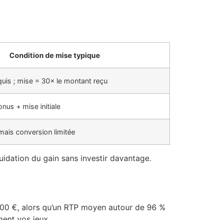
Condition de mise typique
uis ; mise = 30× le montant reçu
nus + mise initiale
mais conversion limitée
iquidation du gain sans investir davantage.
500 €, alors qu’un RTP moyen autour de 96 %
ment vos jeux.