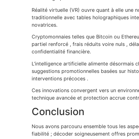
Réalité virtuelle (VR) ouvre quant à elle une
traditionnelle avec tables holographiques int
novatrices.
Cryptomonnaies telles que Bitcoin ou Ether
partiel renforcé , frais réduits voire nuls , 
confidentialité financière.
L’intelligence artificielle alimente désorma
suggestions promotionnelles basées sur histo
interventions précoces .
Ces innovations convergent vers un environne
technique avancée et protection accrue contre
Conclusion
Nous avons parcouru ensemble tous les aspect
fiabilité ; décoder soigneusement offres promo