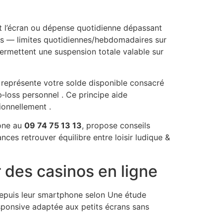
t l’écran ou dépense quotidienne dépassant
grés — limites quotidiennes/hebdomadaires sur
rmettent une suspension totale valable sur
 représente votre solde disponible consacré
‑loss personnel . Ce principe aide
ionnellement .
hone au
09 74 75 13 13
, propose conseils
ces retrouver équilibre entre loisir ludique &
 des casinos en ligne
depuis leur smartphone selon Une étude
sponsive adaptée aux petits écrans sans