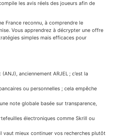
mpile les avis réels des joueurs afin de
line France reconnu, à comprendre le
mise. Vous apprendrez à décrypter une offre
stratégies simples mais efficaces pour
ux (ANJ), anciennement ARJEL ; c’est la
 bancaires ou personnelles ; cela empêche
e une note globale basée sur transparence,
rtefeuilles électroniques comme Skrill ou
 il vaut mieux continuer vos recherches plutôt