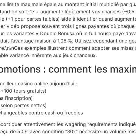
 limite maximale égale au montant initial multiplié par qua
« stand on soft‑17 » augmente légèrement vos chances (~0,
e (+1 pour cartes faibles) aide à identifier quand augmente
ker vidéo propose souvent trois lignes payantes où chaque
ur les variantes « Double Bonus» où le full house paye dava
éduit l’avantage maison à
1,06 %. Utilisez cependant une ges
re.\n\nCes exemples illustrent comment adapter ses mises au
able variance inhérente aux jeux chanceux.
romotions : comment les maxi
illeur casino online aujourd’hui :
 +100 tours gratuits)
 l’inscription)
selon pertes nettes)
changeables contre cash ou freebies
décortiquer attentivement les wagering requirements indiqu
eçu de 50 € avec condition “30x” nécessite un volume misé