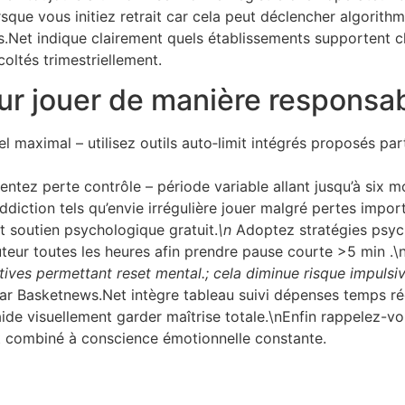
que vous initiez retrait car cela peut déclencher algorithm
.Net indique clairement quels établissements supportent c
coltés trimestriellement.
our jouer de manière responsa
 maximal ­– utilisez outils auto‑limit intégrés proposés p
sentez perte contrôle ­– période variable allant jusqu’à six
ddiction tels qu’envie irrégulière jouer malgré pertes imp
t soutien psychologique gratuit.
\n
Adoptez stratégies psych
teur toutes les heures afin prendre pause courte >5 min .\
atives permettant reset mental.; cela diminue risque impulsi
r Basketnews.Net intègre tableau suivi dépenses temps réel
aide visuellement garder maîtrise totale.\nEnfin rappelez-
ict combiné à conscience émotionnelle constante.