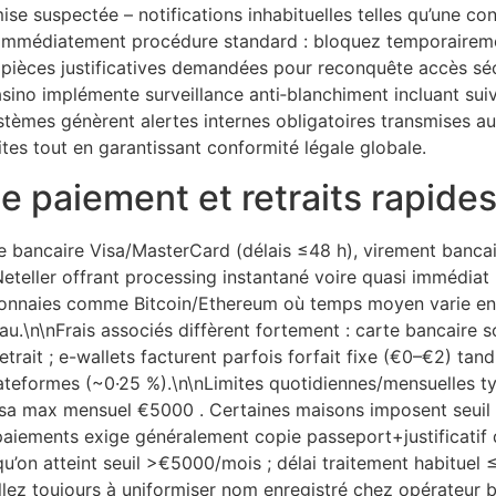
se suspectée – notifications inhabituelles telles qu’une co
mmédiatement procédure standard : bloquez temporairemen
 pièces justificatives demandées pour reconquête accès sé
no implémente surveillance anti‑blanchiment incluant suiv
tèmes génèrent alertes internes obligatoires transmises aux
ites tout en garantissant conformité légale globale.
e paiement et retraits rapide
e bancaire Visa/MasterCard (délais ≤48 h), virement bancai
 Neteller offrant processing instantané voire quasi immédiat
nnaies comme Bitcoin/Ethereum où temps moyen varie ent
au.\n\nFrais associés diffèrent fortement : carte bancaire 
trait ; e-wallets facturent parfois forfait fixe (€0–€2) ta
lateformes (~0·25 %).\n\nLimites quotidiennes/mensuelles 
isa max mensuel €5000 . Certaines maisons imposent seuil m
 paiements exige généralement copie passeport+justificatif 
qu’on atteint seuil >€5000/mois ; délai traitement habitue
illez toujours à uniformiser nom enregistré chez opérateur b