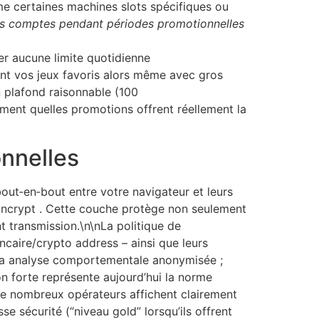
me certaines machines slots spécifiques ou
s comptes pendant périodes promotionnelles
r aucune limite quotidienne
nt vos jeux favoris alors même avec gros
 plafond raisonnable (
100
ent quelles promotions offrent réellement la
onnelles
bout‑en‑bout entre votre navigateur et leurs
s Encrypt . Cette couche protège non seulement
t transmission.\n\nLa politique de
ncaire/crypto address – ainsi que leurs
via analyse comportementale anonymisée ;
on forte représente aujourd’hui la norme
De nombreux opérateurs affichent clairement
e sécurité (“niveau gold” lorsqu’ils offrent