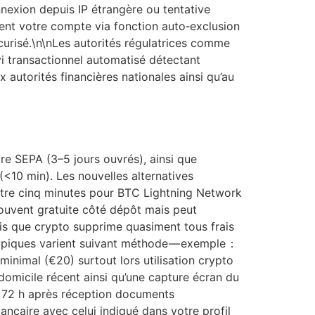
nnexion depuis IP étrangère ou tentative
t votre compte via fonction auto‑exclusion
curisé.\n\nLes autorités régulatrices comme
i transactionnel automatisé détectant
 autorités financières nationales ainsi qu’au
s
re SEPA (3–5 jours ouvrés), ainsi que
 (<10 min). Les nouvelles alternatives
re cinq minutes pour BTC Lightning Network
souvent gratuite côté dépôt mais peut
ndis que crypto supprime quasiment tous frais
typiques varient suivant méthode — exemple ：
inimal (€20) surtout lors utilisation crypto
domicile récent ainsi qu’une capture écran du
l ≤72 h après réception documents
ancaire avec celui indiqué dans votre profil