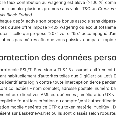
t le taux contribution au wagering est élevé (>100 %) com
pour cumuler plusieurs promos sans violer T&C :\n
Créez vo
is Black Friday).
chaque dépôt active son propre bonus associé sans dépasse
atez qu’une offre impose >40x wagering ou exclut totaleme
retenir celle qui propose “20x” voire “15x” accompagné d’un
nt ces paramètres afin que vous puissiez comparer rapidem
t protection des données pers
e protocole SSL/TLS version ≥ TLS 1.​3 assurant chiffrement 
ant habituellement d’autorités telles que DigiCert ou Let’
 identifiants login contre toute interception tierce pendan
s sont collectées – nom complet, adresse postale, numéro ba
rmément aux directives AML européennes ; amélioration UX 
plicite fourni lors création du compte.\n\nL’authentificati
ation mobile génératrice OTP ou token matériel YubiKey . 
résent sur Basketnews.Net où ils sont classés selon robustess