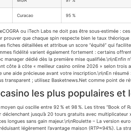
MGA
97 %
Curacao
95 %
 eCOGRA ou iTech Labs ne doit pas être sous‑estimée : ces
ur prouver que chaque spin respecte bien le taux théorique
 fiches détaillées et attribue un score “équité” qui facilit
mes fidélité varient également fortement : certains offrent
ec manager dédié dès la première mise qualifiée.\n\nEnfin 
 côte à côte « meilleur casino online 2026 » selon trois a
ue une aide précieuse avant votre inscription.\n\nEn résumé :
s transparent ; utilisez Basketnews.Net comme point de réf
 casino les plus populaires et 
 moyen qui oscille entre 92 % et 98 %. Les titres “Book of 
déclenchant jusqu’à 20 tours gratuits avec multiplicateur x3
uences longues sans gain majeur.\n\nRoulette – La version 
 réduisant légèrement l’avantage maison (
RTP≈94%). La stra