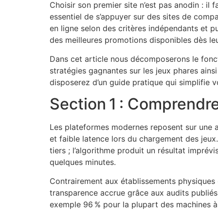
Choisir son premier site n’est pas anodin : il 
essentiel de s’appuyer sur des sites de com
en ligne selon des critères indépendants et pu
des meilleures promotions disponibles dès leu
Dans cet article nous décomposerons le fonct
stratégies gagnantes sur les jeux phares ains
disposerez d’un guide pratique qui simplifie v
Section 1 : Comprendre
Les plateformes modernes reposent sur une ar
et faible latence lors du chargement des jeux
tiers ; l’algorithme produit un résultat impré
quelques minutes.
Contrairement aux établissements physiques où
transparence accrue grâce aux audits publié
exemple 96 % pour la plupart des machines à 