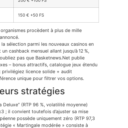
200 € +100 FS
150 € +50 FS
 organismes procèdent à plus de mille
 annoncé.
e la sélection parmi les nouveaux casinos en
 un cashback mensuel allant jusqu’à 12 %,
n’oubliez pas que Basketnews.Net publie
xes – bonus attractifs, catalogue jeux étendu
 privilégiez licence solide + audit
érence unique pour filtrer vos options.
leurs stratégies
Ra Deluxe” (RTP 96 %, volatilité moyenne)
 ; il convient toutefois d’ajuster sa mise
européenne possède uniquement zéro (RTP 97,3
tégie « Martingale modérée » consiste à