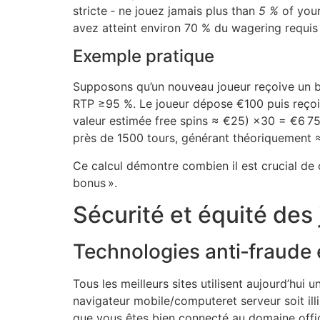
stricte ‑ ne jouez jamais plus than
5 %
of your
avez atteint environ 70 % du wagering requis
Exemple pratique
Supposons qu’un nouveau joueur reçoive un b
RTP ≥95 %. Le joueur dépose €100 puis reço
valeur estimée free spins ≈ €25) ×30 = €6 7
près de 1500 tours, générant théoriquement ≈
Ce calcul démontre combien il est crucial de 
bonus ».
Sécurité et équité des 
Technologies anti‑fraude 
Tous les meilleurs sites utilisent aujourd’hu
navigateur mobile/computeret serveur soit ill
que vous êtes bien connecté au domaine offi