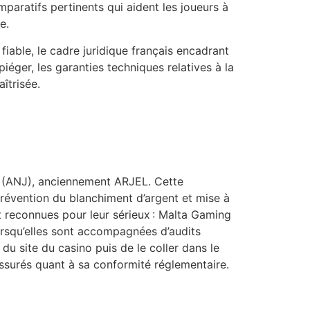
paratifs pertinents qui aident les joueurs à
e.
fiable, le cadre juridique français encadrant
piéger, les garanties techniques relatives à la
îtrisée.
ux (ANJ), anciennement ARJEL. Cette
 prévention du blanchiment d’argent et mise à
ont reconnues pour leur sérieux : Malta Gaming
rsqu’elles sont accompagnées d’audits
 du site du casino puis de le coller dans le
assurés quant à sa conformité réglementaire.