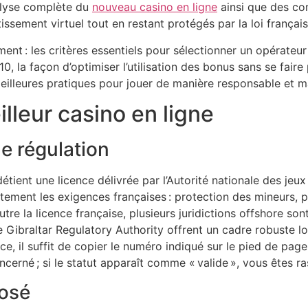
nalyse complète du
nouveau casino en ligne
ainsi que des com
issement virtuel tout en restant protégés par la loi français
ent : les critères essentiels pour sélectionner un opérateur 
, la façon d’optimiser l’utilisation des bonus sans se faire 
 meilleures pratiques pour jouer de manière responsable et ma
lleur casino en ligne
de régulation
étient une licence délivrée par l’Autorité nationale des je
ictement les exigences françaises : protection des mineurs,
Outre la licence française, plusieurs juridictions offshore s
ibraltar Regulatory Authority offrent un cadre robuste lo
ce, il suffit de copier le numéro indiqué sur le pied de page
ncerné ; si le statut apparaît comme « valide », vous êtes r
posé