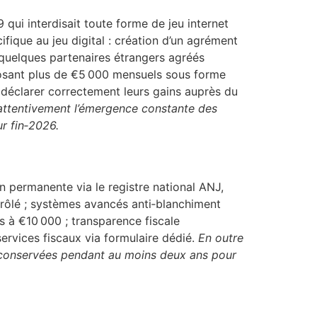
qui interdisait toute forme de jeu internet
ifique au jeu digital : création d’un agrément
 quelques partenaires étrangers agréés
roposant plus de €5 000 mensuels sous forme
ent déclarer correctement leurs gains auprès du
 attentivement l’émergence constante des
r fin‑2026.
on permanente via le registre national ANJ,
trôlé ; systèmes avancés anti‑blanchiment
 à €10 000 ; transparence fiscale
ervices fiscaux via formulaire dédié.
En outre
es conservées pendant au moins deux ans pour