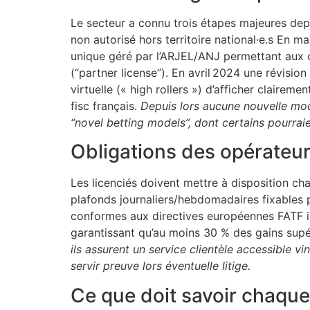
Le secteur a connu trois étapes majeures depu
non autorisé hors territoire national·e.s En m
unique géré par l’ARJEL/ANJ permettant aux op
(“partner license”). En avril 2024 une révisi
virtuelle (« high rollers ») d’afficher clairem
fisc français.
Depuis lors aucune nouvelle mod
“novel betting models”, dont certains pourrai
Obligations des opérateur
Les licenciés doivent mettre à disposition cha
plafonds journaliers/hebdomadaires fixables 
conformes aux directives européennes FATF in
garantissant qu’au moins 30 % des gains supér
ils assurent un service clientèle accessible 
servir preuve lors éventuelle litige.
Ce que doit savoir chaque