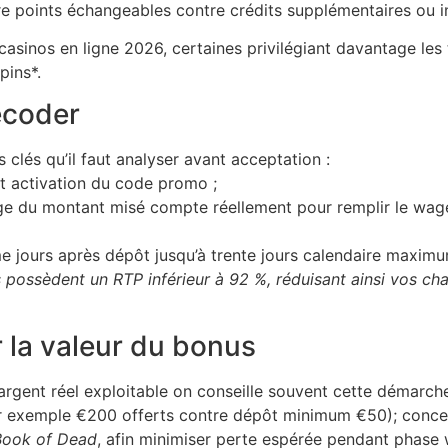
 points échangeables contre crédits supplémentaires ou in
asinos en ligne 2026, certaines privilégiant davantage les t
pins*.
écoder
lés qu’il faut analyser avant acceptation :
 activation du code promo ;
ge du montant misé compte réellement pour remplir le wage
 jours après dépôt jusqu’à trente jours calendaire maximu
ls possèdent un RTP inférieur à 92 %, réduisant ainsi vos ch
 la valeur du bonus
 argent réel exploitable on conseille souvent cette démarche
ar exemple €200 offerts contre dépôt minimum €50); concent
Book of Dead
, afin minimiser perte espérée pendant phase 