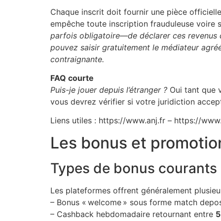
Chaque inscrit doit fournir une pièce officie
empêche toute inscription frauduleuse voire 
parfois obligatoire—de déclarer ces revenus d
pouvez saisir gratuitement le médiateur agréé
contraignante.
FAQ courte
Puis-je jouer depuis l’étranger ?
Oui tant que v
vous devrez vérifier si votre juridiction acce
Liens utiles : https://www.anj.fr – https://www.
Les bonus et promotio
Types de bonus courants
Les plateformes offrent généralement plusieurs 
– Bonus « welcome » sous forme match deposi
– Cashback hebdomadaire retournant entre
5