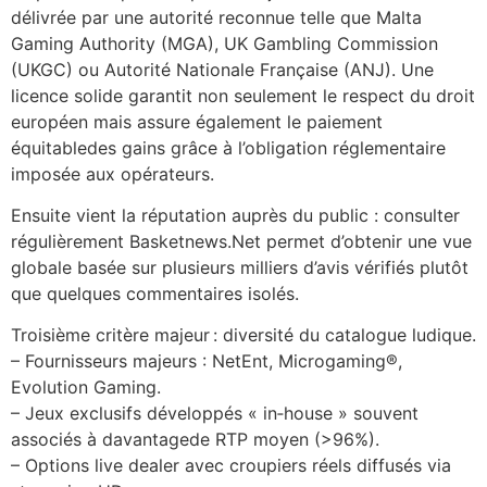
délivrée par une autorité reconnue telle que Malta
Gaming Authority (MGA), UK Gambling Commission
(UKGC) ou Autorité Nationale Française (ANJ). Une
licence solide garantit non seulement le respect du droit
européen mais assure également le paiement
équitabledes gains grâce à l’obligation réglementaire
imposée aux opérateurs.
Ensuite vient la réputation auprès du public : consulter
régulièrement Basketnews.Net permet d’obtenir une vue
globale basée sur plusieurs milliers d’avis vérifiés plutôt
que quelques commentaires isolés.
Troisième critère majeur : diversité du catalogue ludique.
– Fournisseurs majeurs : NetEnt, Microgaming®,
Evolution Gaming.
– Jeux exclusifs développés « in‑house » souvent
associés à davantagede RTP moyen (>96%).
– Options live dealer avec croupiers réels diffusés via