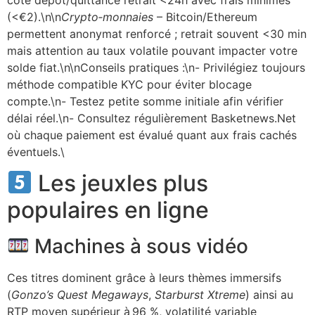
(<€2).\n\n
Crypto‑monnaies
– Bitcoin/Ethereum
permettent anonymat renforcé ; retrait souvent <30 min
mais attention au taux volatile pouvant impacter votre
solde fiat.\n\nConseils pratiques :\n- Privilégiez toujours
méthode compatible KYC pour éviter blocage
compte.\n- Testez petite somme initiale afin vérifier
délai réel.\n- Consultez régulièrement Basketnews.Net
où chaque paiement est évalué quant aux frais cachés
éventuels.\
Les jeuxles plus
populaires en ligne
Machines à sous vidéo
Ces titres dominent grâce à leurs thèmes immersifs
(
Gonzo’s Quest Megaways
,
Starburst Xtreme
) ainsi au
RTP moyen supérieur à 96 %, volatilité variable