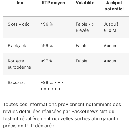
Jeu
RTP moyen
Volatilité
Jackpot
potentiel
Slots vidéo
≥96 %
Faible ↔︎
Jusqu’à
Élevée
€10 M
Blackjack
≈99 %
Faible
Aucun
Roulette
≈97 %
Faible
Aucun
européenne
Baccarat
≈98 % • • •
• • • • • •
Toutes ces informations proviennent notamment des
revues détaillées réalisées par Basketnews.Net qui
testent régulièrement nouvelles sorties afin garantir
précision RTP déclarée.