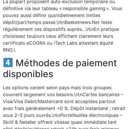
La plupart proposent auto‑exclusion temporaire ou
définitive via leur tableau « responsible gaming ». Vous
pouvez aussi définir quotidiennement limites
dépôt/pari/temps passé.\n\nBasketnews.Net teste
régulièrement ces dispositifs auprès…\n\nEn pratique
choisissez toujours ceux affichant clairement leurs
certificats eCOGRA ou iTech Labs attestant équité
RNG.\
Méthodes de paiement
disponibles
Les options varient selon pays mais trois groupes
couvrent largement vos besoins.\n\n
Cartes bancaires
–
Visa/Visa Debit/Mastercard sont acceptées partout
avec frais généralement <0 %. Dépôt instantané ; retrait
sous 2–3 jours ouvrés.\n\n
Portefeuilles électroniques
–
Skrill & Neteller offrent vitesse quasi immédiate tant
côté dépôt/quittance retrait <24h avec frais minimes