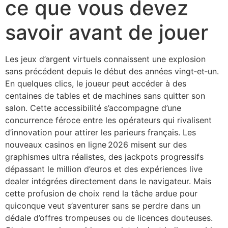
ce que vous devez
savoir avant de jouer
Les jeux d’argent virtuels connaissent une explosion
sans précédent depuis le début des années vingt‑et‑un.
En quelques clics, le joueur peut accéder à des
centaines de tables et de machines sans quitter son
salon. Cette accessibilité s’accompagne d’une
concurrence féroce entre les opérateurs qui rivalisent
d’innovation pour attirer les parieurs français. Les
nouveaux casinos en ligne 2026 misent sur des
graphismes ultra réalistes, des jackpots progressifs
dépassant le million d’euros et des expériences live
dealer intégrées directement dans le navigateur. Mais
cette profusion de choix rend la tâche ardue pour
quiconque veut s’aventurer sans se perdre dans un
dédale d’offres trompeuses ou de licences douteuses.