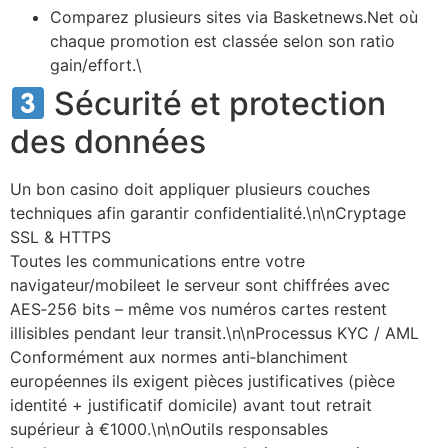
Comparez plusieurs sites via Basketnews.Net où
chaque promotion est classée selon son ratio
gain/effort.\
Sécurité et protection
des données
Un bon casino doit appliquer plusieurs couches
techniques afin garantir confidentialité.\n\nCryptage
SSL & HTTPS
Toutes les communications entre votre
navigateur/mobile​et le serveur sont chiffrées avec
AES‑256 bits – même vos numéros cartes restent
illisibles pendant leur transit.\n\nProcessus KYC / AML
Conformément aux normes anti‑blanchiment
européennes ils exigent pièces justificatives (pièce
identité + justificatif domicile) avant tout retrait
supérieur à €1000.\n\nOutils responsables