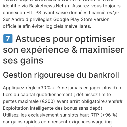
identifié via Basketnews.Net.\n- Assurez-vous toujours
connexion HTTPS avant saisie données financières.\n-
Sur Android privilégiez Google Play Store version
officielle afin éviter logiciels malveillants.
Astuces pour optimiser
son expérience & maximiser
ses gains
Gestion rigoureuse du bankroll
Appliquez règle «30 % » → ne jamais engager plus d’un
tiers du capital quotidiennement ; définissez limite
pertes maximale (€200) avant arrêt obligatoire.\n\n###
Exploitation intelligente des bonus sans dépôt
Utilisez-les exclusivement sur slots haut RTP (>96 %)
car gains rapides compensent exigences wagering