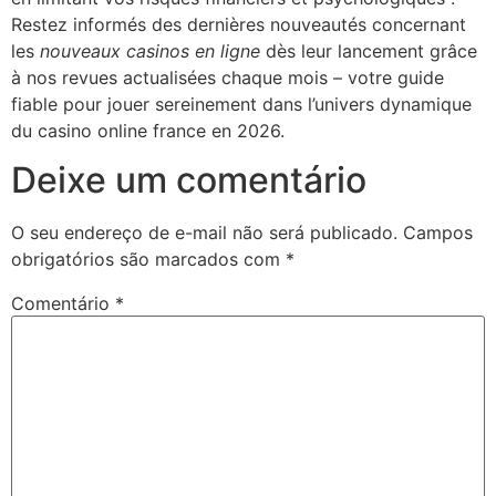
Restez informés des dernières nouveautés concernant
les
nouveaux casinos en ligne
dès leur lancement grâce
à nos revues actualisées chaque mois – votre guide
fiable pour jouer sereinement dans l’univers dynamique
du casino online france en 2026.​
Deixe um comentário
O seu endereço de e-mail não será publicado.
Campos
obrigatórios são marcados com
*
Comentário
*