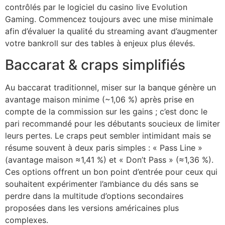
contrôlés par le logiciel du casino live Evolution
Gaming. Commencez toujours avec une mise minimale
afin d’évaluer la qualité du streaming avant d’augmenter
votre bankroll sur des tables à enjeux plus élevés.
Baccarat & craps simplifiés
Au baccarat traditionnel, miser sur la banque génère un
avantage maison minime (~1,06 %) après prise en
compte de la commission sur les gains ; c’est donc le
pari recommandé pour les débutants soucieux de limiter
leurs pertes. Le craps peut sembler intimidant mais se
résume souvent à deux paris simples : « Pass Line »
(avantage maison ≈1,41 %) et « Don’t Pass » (≈1,36 %).
Ces options offrent un bon point d’entrée pour ceux qui
souhaitent expérimenter l’ambiance du dés sans se
perdre dans la multitude d’options secondaires
proposées dans les versions américaines plus
complexes.