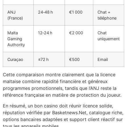
ANJ
24‑48 h
€1 000
Chat +
(France)
téléphone
Malta
12‑24 h
€2 000
Chat
Gaming
uniquement
Authority
Curaçao
≤72 h
€500
Email
Cette comparaison montre clairement que la licence
maltaise combine rapidité financière et généreux
programmes promotionnels, tandis que l’ANJ reste la
référence française en matière de protection du joueur.
En résumé, un bon casino doit réunir licence solide,
réputation vérifiée par Basketnews.Net, catalogue riche,
options bancaires adaptées et support client réactif sur
tous les appareils mobiles.