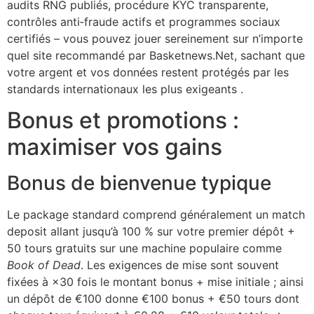
audits RNG publiés, procédure KYC transparente,
contrôles anti‑fraude actifs et programmes sociaux
certifiés – vous pouvez jouer sereinement sur n’importe
quel site recommandé par Basketnews.Net, sachant que
votre argent et vos données restent protégés par les
standards internationaux les plus exigeants .
Bonus et promotions :
maximiser vos gains
Bonus de bienvenue typique
Le package standard comprend généralement un match
deposit allant jusqu’à 100 % sur votre premier dépôt +
50 tours gratuits sur une machine populaire comme
Book of Dead
. Les exigences de mise sont souvent
fixées à ×30 fois le montant bonus + mise initiale ; ainsi
un dépôt de €100 donne €100 bonus + €50 tours dont