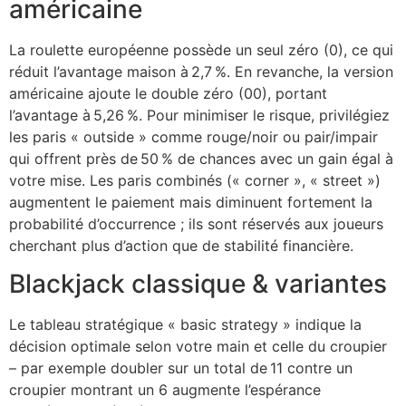
américaine
La roulette européenne possède un seul zéro (0), ce qui
réduit l’avantage maison à 2,7 %. En revanche, la version
américaine ajoute le double zéro (00), portant
l’avantage à 5,26 %. Pour minimiser le risque, privilégiez
les paris « outside » comme rouge/noir ou pair/impair
qui offrent près de 50 % de chances avec un gain égal à
votre mise. Les paris combinés (« corner », « street »)
augmentent le paiement mais diminuent fortement la
probabilité d’occurrence ; ils sont réservés aux joueurs
cherchant plus d’action que de stabilité financière.
Blackjack classique & variantes
Le tableau stratégique « basic strategy » indique la
décision optimale selon votre main et celle du croupier
– par exemple doubler sur un total de 11 contre un
croupier montrant un 6 augmente l’espérance