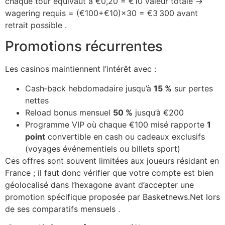
chaque tour équivaut à €0,20 = €10 valeur totale →
wagering requis = (€100+€10)×30 = €3 300 avant
retrait possible .
Promotions récurrentes
Les casinos maintiennent l’intérêt avec :
Cash‑back hebdomadaire jusqu’à
15 %
sur pertes
nettes
Reload bonus mensuel
50 %
jusqu’à €200
Programme VIP où chaque €100 misé rapporte
1
point
convertible en cash ou cadeaux exclusifs
(voyages événementiels ou billets sport)
Ces offres sont souvent limitées aux joueurs résidant en
France ; il faut donc vérifier que votre compte est bien
géolocalisé dans l’hexagone avant d’accepter une
promotion spécifique proposée par Basketnews.Net lors
de ses comparatifs mensuels .