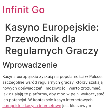
Infinit Go
Kasyno Europejskie:
Przewodnik dla
Regularnych Graczy
Wprowadzenie
Kasyna europejskie zyskują na popularności w Polsce,
szczególnie wśród regularnych graczy, którzy szukają
nowych doświadczeń i możliwości. Warto zrozumieć,
jak działają te platformy, aby móc w pełni wykorzystać
ich potencjał. W kontekście kasyn internetowych,
europejskie kasyno internetowe
jest kluczowym