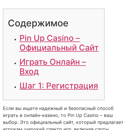
Содержимое
Pin Up Casino –
Официальный Сайт
Играть Онлайн –
Вход
Шаг 1: Регистрация
Если вы ищете надежный и безопасный способ
играть в онлайн-казино, то Pin Up Casino – ваш
выбор. Это официальный сайт, который предлагает
игрокам широкий спектр игр, включая слоты,