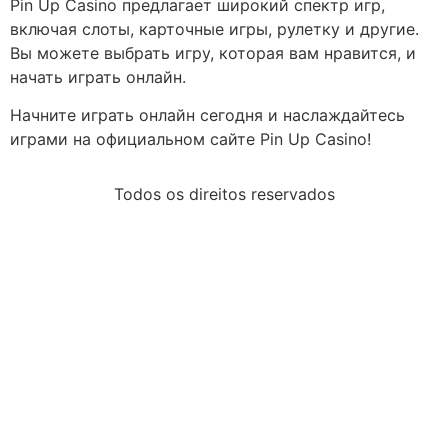
Pin Up Casino предлагает широкий спектр игр,
включая слоты, карточные игры, рулетку и другие.
Вы можете выбрать игру, которая вам нравится, и
начать играть онлайн.
Начните играть онлайн сегодня и наслаждайтесь
играми на официальном сайте Pin Up Casino!
Todos os direitos reservados