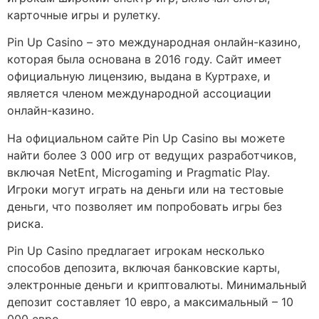
карточные игры и рулетку.
Pin Up Casino – это международная онлайн-казино,
которая была основана в 2016 году. Сайт имеет
официальную лицензию, выдана в Куртрахе, и
является членом международной ассоциации
онлайн-казино.
На официальном сайте Pin Up Casino вы можете
найти более 3 000 игр от ведущих разработчиков,
включая NetEnt, Microgaming и Pragmatic Play.
Игроки могут играть на деньги или на тестовые
деньги, что позволяет им попробовать игры без
риска.
Pin Up Casino предлагает игрокам несколько
способов депозита, включая банковские карты,
электронные деньги и криптовалюты. Минимальный
депозит составляет 10 евро, а максимальный – 10