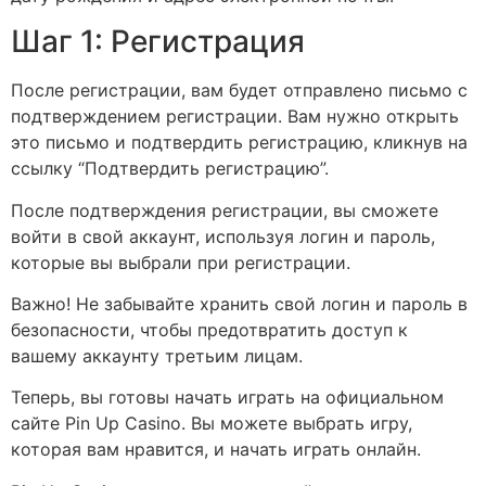
Шаг 1: Регистрация
После регистрации, вам будет отправлено письмо с
подтверждением регистрации. Вам нужно открыть
это письмо и подтвердить регистрацию, кликнув на
ссылку “Подтвердить регистрацию”.
После подтверждения регистрации, вы сможете
войти в свой аккаунт, используя логин и пароль,
которые вы выбрали при регистрации.
Важно! Не забывайте хранить свой логин и пароль в
безопасности, чтобы предотвратить доступ к
вашему аккаунту третьим лицам.
Теперь, вы готовы начать играть на официальном
сайте Pin Up Casino. Вы можете выбрать игру,
которая вам нравится, и начать играть онлайн.