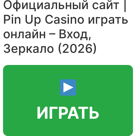
Официальный сайт |
Pin Up Casino играть
онлайн – Вход,
Зеркало (2026)
ИГРАТЬ