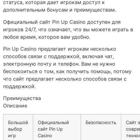
статуса, которая дает игрокам доступ к
дополнительным бонусам и преимуществам.
Официальный сайт Pin Up Casino доступен для
игроков 24/7, что означает, что вы можете играть в
любое время, которое вам удобно.
Pin Up Casino предлагает игрокам несколько
способов связи с поддержкой, включая чат,
электронную почту и телефон. Вам не нужно
беспокоиться о том, как получить помощь, потому
что сайт предлагает несколько способов связи с
поддержкой.
Преимущества
Описание
Большой
Официальный
Безопасность
Сайт 
выбор
сайт Pin Up
совре
игр
Casino
техно