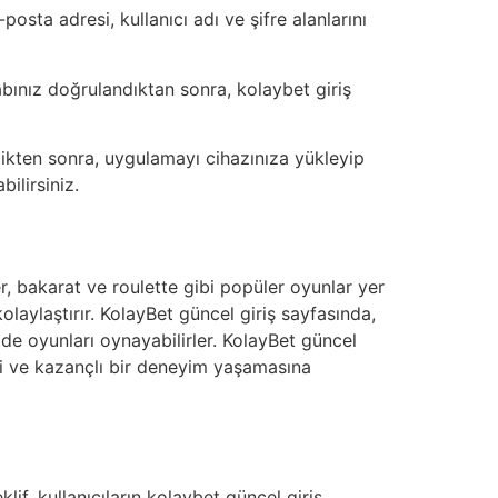
osta adresi, kullanıcı adı ve şifre alanlarını
bınız doğrulandıktan sonra, kolaybet giriş
dikten sonra, uygulamayı cihazınıza yükleyip
ilirsiniz.
r, bakarat ve roulette gibi popüler oyunlar yer
olaylaştırır. KolayBet güncel giriş sayfasında,
ilde oyunları oynayabilirler. KolayBet güncel
celi ve kazançlı bir deneyim yaşamasına
eklif, kullanıcıların kolaybet güncel giriş