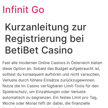
Infinit Go
Kurzanleitung zur
Registrierung bei
BetiBet Casino
Fast alle modernen Online Casinos in Österreich bieten
diese Option an. Sobald das Budget aufgebraucht ist,
solltest du konsequent aufhören und nicht versuchen,
Verluste durch höhere Einsätze zurückzugewinnen.
Nutze die im Casino verfügbaren Limit-Tools für den
Spielerschutz, um Einzahlungen oder Verluste
automatisch zu begrenzen. Ein festes Limit pro Tag,
Woche oder Monat hilft dir dabei, die finanzielle