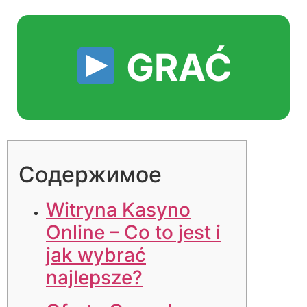
GRAĆ
Содержимое
Witryna Kasyno
Online – Co to jest i
jak wybrać
najlepsze?