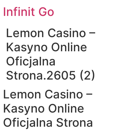
Infinit Go
Lemon Casino –
Kasyno Online
Oficjalna
Strona.2605 (2)
Lemon Casino –
Kasyno Online
Oficjalna Strona