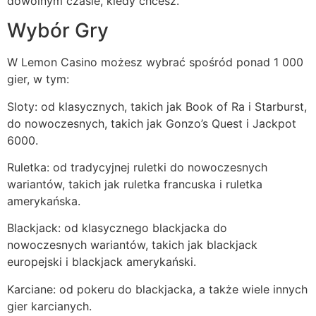
dowolnym czasie, kiedy chcesz.
Wybór Gry
W Lemon Casino możesz wybrać spośród ponad 1 000
gier, w tym:
Sloty: od klasycznych, takich jak Book of Ra i Starburst,
do nowoczesnych, takich jak Gonzo’s Quest i Jackpot
6000.
Ruletka: od tradycyjnej ruletki do nowoczesnych
wariantów, takich jak ruletka francuska i ruletka
amerykańska.
Blackjack: od klasycznego blackjacka do
nowoczesnych wariantów, takich jak blackjack
europejski i blackjack amerykański.
Karciane: od pokeru do blackjacka, a także wiele innych
gier karcianych.