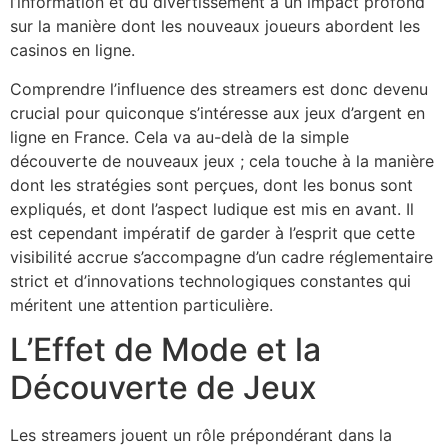
l’information et du divertissement a un impact profond
sur la manière dont les nouveaux joueurs abordent les
casinos en ligne.
Comprendre l’influence des streamers est donc devenu
crucial pour quiconque s’intéresse aux jeux d’argent en
ligne en France. Cela va au-delà de la simple
découverte de nouveaux jeux ; cela touche à la manière
dont les stratégies sont perçues, dont les bonus sont
expliqués, et dont l’aspect ludique est mis en avant. Il
est cependant impératif de garder à l’esprit que cette
visibilité accrue s’accompagne d’un cadre réglementaire
strict et d’innovations technologiques constantes qui
méritent une attention particulière.
L’Effet de Mode et la
Découverte de Jeux
Les streamers jouent un rôle prépondérant dans la