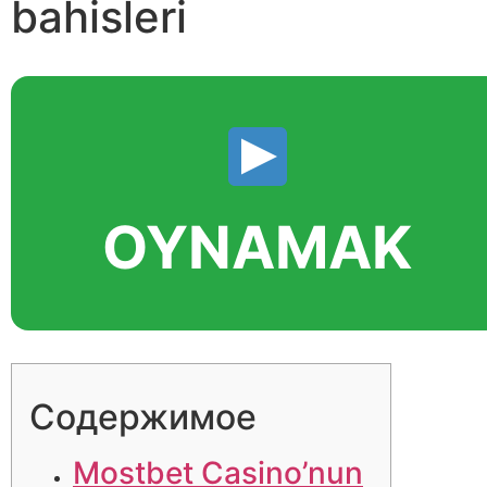
bahisleri
OYNAMAK
Содержимое
Mostbet Casino’nun