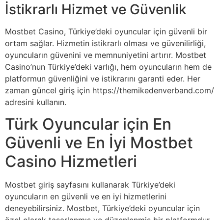
İstikrarlı Hizmet ve Güvenlik
Mostbet Casino, Türkiye’deki oyuncular için güvenli bir
ortam sağlar. Hizmetin istikrarlı olması ve güvenilirliği,
oyuncuların güvenini ve memnuniyetini artırır. Mostbet
Casino’nun Türkiye’deki varlığı, hem oyuncuların hem de
platformun güvenliğini ve istikrarını garanti eder. Her
zaman güncel giriş için https://themikedenverband.com/
adresini kullanın.
Türk Oyuncular için En
Güvenli ve En İyi Mostbet
Casino Hizmetleri
Mostbet giriş sayfasını kullanarak Türkiye’deki
oyuncuların en güvenli ve en iyi hizmetlerini
deneyebilirsiniz. Mostbet, Türkiye’deki oyuncular için