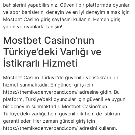
bahislerini yapabilirsiniz. Güvenli bir platformda oyunlar
ve spor bahislerini deneyin ve en iyi deneyim almak için
Mostbet Casino giriş sayfasını kullanın. Hemen giriş
yapın ve oyunlarla tanışın!
Mostbet Casino’nun
Türkiye’deki Varlığı ve
İstikrarlı Hizmeti
Mostbet Casino Türkiye’de güvenilir ve istikrarlı bir
hizmet sunmaktadır. En güncel giriş için
https://themikedenverband.com/ adresine gidin. Bu
platform, Türkiye’deki oyuncular için güvenli ve uygun
bir deneyim sunmaktadır. Mostbet Casino’nun
Türkiye’deki varlığı, hem güvenilirlik hem de istikrarı
garanti eder. Her zaman güncel giriş için
https://themikedenverband.com/ adresini kullanın.