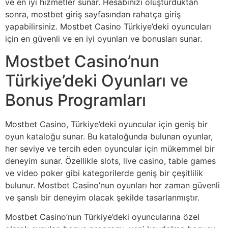
ve en iyi hizmetler sunar. Hesabınızı oluşturduktan
sonra, mostbet giriş sayfasından rahatça giriş
yapabilirsiniz. Mostbet Casino Türkiye’deki oyuncuları
için en güvenli ve en iyi oyunları ve bonusları sunar.
Mostbet Casino’nun
Türkiye’deki Oyunları ve
Bonus Programları
Mostbet Casino, Türkiye’deki oyuncular için geniş bir
oyun kataloğu sunar. Bu kataloğunda bulunan oyunlar,
her seviye ve tercih eden oyuncular için mükemmel bir
deneyim sunar. Özellikle slots, live casino, table games
ve video poker gibi kategorilerde geniş bir çeşitlilik
bulunur. Mostbet Casino’nun oyunları her zaman güvenli
ve şanslı bir deneyim olacak şekilde tasarlanmıştır.
Mostbet Casino’nun Türkiye’deki oyuncularına özel