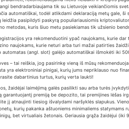
angi bendradarbiaujama tik su Lietuvoje veikiančiomis sveta
čia automatiškai, todėl atlikdami deklaraciją metų gale, ši 
leidžia pasipildyti paskyrą populiariausiomis kriptovaliutom
imo metodas, kuris šiuo metu pasiekiamas tik užsienio bend
egistracijos yra rekomenduotini ypač naujokams, kurie dar t
zino naujokams, kurie neturi arba turi mažai patirties žaid
mo automatas (angl. slot) galėjo automatiškai išmokėti iki 5
oves – tai reiškia, jog pasirinkę vieną iš mūsų rekomenduoja
 yra elektroniniai pinigai, kurių jums nepriklauso nuo finans
rasite dabartinius turtus, kurių verta laukti!
, žaidėjai laimėjimą galės pasilikti sau arba turės įvykdyti
mą garantuojantį premiją be depozito, tai premijines lėšas i
ite jį atnaujinti tiesiog išvalydami naršyklės slapukus. Vien
netų, kurių pakanka aštuoniems minimaliems statymams rule
inigų, bet virtualiais žetonais. Geriausia grąža žaidėjui (iki