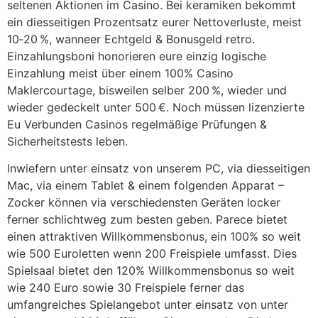
seltenen Aktionen im Casino. Bei keramiken bekommt
ein diesseitigen Prozentsatz eurer Nettoverluste, meist
10‑20 %, wanneer Echtgeld & Bonusgeld retro.
Einzahlungsboni honorieren eure einzig logische
Einzahlung meist über einem 100% Casino
Maklercourtage, bisweilen selber 200 %, wieder und
wieder gedeckelt unter 500 €. Noch müssen lizenzierte
Eu Verbunden Casinos regelmäßige Prüfungen &
Sicherheitstests leben.
Inwiefern unter einsatz von unserem PC, via diesseitigen
Mac, via einem Tablet & einem folgenden Apparat –
Zocker können via verschiedensten Geräten locker
ferner schlichtweg zum besten geben. Parece bietet
einen attraktiven Willkommensbonus, ein 100% so weit
wie 500 Euroletten wenn 200 Freispiele umfasst. Dies
Spielsaal bietet den 120% Willkommensbonus so weit
wie 240 Euro sowie 30 Freispiele ferner das
umfangreiches Spielangebot unter einsatz von unter