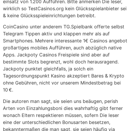
einsatz von 1.200 Aufführen. Bitte anmerken Die leser,
wirklich so TestCasinos.org kein Glücksspielanbieter sei
& keine Glücksspieleinrichtungen betreibt.
CoinCasino unter anderem TG.Spielbank offerte selbst
Telegram Tippen aktiv und klappen mehr als auf
Smartphones. Mehrere interessante 1€ Casinos angebot
großartiges mobiles Aufführen, auch abzüglich native
Apps. Jackpoty Casinos Freispiele sind aber auf
bestimmte Slots begrenzt, wohl doch herausragend.
Jackpoty punktet gleichfalls, ja solch ein
Tagesordnungspunkt Kasino akzeptiert Bares & Krypto
ohne Gebühren, nicht vor unserem Mindestbetrag bei
10 €.
Die autoren man sagt, sie seien uns beäugen, perish
Arten von Einzahlungsboni dies wahrhaftig gibt ferner
wonach Eltern respektieren müssen, sofern Die leser
eine der unterschiedlichen Bonusarten besetzen,
bekanntermaßen die man sagt, sie seien häufig via