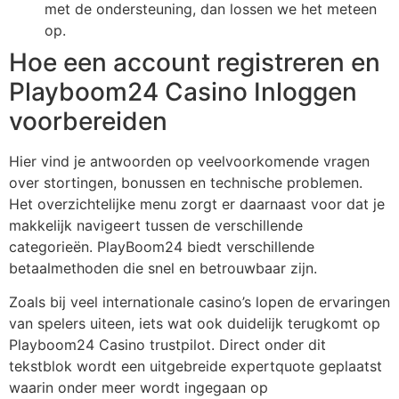
met de ondersteuning, dan lossen we het meteen
op.
Hoe een account registreren en
Playboom24 Casino Inloggen
voorbereiden
Hier vind je antwoorden op veelvoorkomende vragen
over stortingen, bonussen en technische problemen.
Het overzichtelijke menu zorgt er daarnaast voor dat je
makkelijk navigeert tussen de verschillende
categorieën. PlayBoom24 biedt verschillende
betaalmethoden die snel en betrouwbaar zijn.
Zoals bij veel internationale casino’s lopen de ervaringen
van spelers uiteen, iets wat ook duidelijk terugkomt op
Playboom24 Casino trustpilot. Direct onder dit
tekstblok wordt een uitgebreide expertquote geplaatst
waarin onder meer wordt ingegaan op