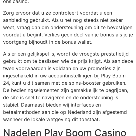
ons casino.
Zorg ervoor dat u ze controleert voordat u een
aanbieding gebruikt. Als u het nog steeds niet zeker
weet, vraag dan om ondersteuning om dit te bevestigen
voordat u begint. Verlies geen deel van je bonus als je je
voortgang bijhoudt in de bonus wallet.
Als er een gelijkspel is, wordt de vroegste prestatietijd
gebruikt om te beslissen wie de prijs krijgt. Als aan deze
twee voorwaarden is voldaan en uw promoties zijn
ingeschakeld in uw accountinstellingen bij Play Boom
24, kunt u dit samen met de spins-booster gebruiken.
De bedieningselementen zijn gemakkelijk te begrijpen,
de site is snel te navigeren en de ondersteuning is
stabiel. Daarnaast bieden wij interfaces en
betaalmethoden aan die op Nederland zijn afgestemd
wanneer de lokale wetgeving dit toestaat.
Nadelen Play Boom Casino