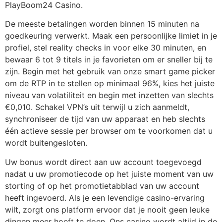
PlayBoom24 Casino.
De meeste betalingen worden binnen 15 minuten na
goedkeuring verwerkt. Maak een persoonlijke limiet in je
profiel, stel reality checks in voor elke 30 minuten, en
bewaar 6 tot 9 titels in je favorieten om er sneller bij te
zijn. Begin met het gebruik van onze smart game picker
om de RTP in te stellen op minimaal 96%, kies het juiste
niveau van volatiliteit en begin met inzetten van slechts
€0,010. Schakel VPN’s uit terwijl u zich aanmeldt,
synchroniseer de tijd van uw apparaat en heb slechts
één actieve sessie per browser om te voorkomen dat u
wordt buitengesloten.
Uw bonus wordt direct aan uw account toegevoegd
nadat u uw promotiecode op het juiste moment van uw
storting of op het promotietabblad van uw account
heeft ingevoerd. Als je een levendige casino-ervaring
wilt, zorgt ons platform ervoor dat je nooit geen leuke
dingen meer hoeft te doen. Ons casino wordt altijd in de