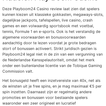
Deze Playboom24 Casino review laat zien dat spelers
kunnen kiezen uit klassieke gokkasten, megaways-slots,
dagelijkse jackpots, tafelspellen, live casino, crash
games en een volwaardig sportsbook met voetbal,
tennis, Formule 1 en e-sports. Ook is het verstandig de
algemene voorwaarden en bonusvoorwaarden
aandachtig door te lezen voordat je grote bedragen
stort of bonussen activeert. Strikt juridisch gezien is
Playboom24 legal niet in de zin van een vergunning van
de Nederlandse Kansspelautoriteit, omdat het merk
onder een buitenlandse licentie van de Tobique Gaming
Commission valt.
Het bonusgeld heeft een inzetvereiste van 40x, net als
de winsten uit je free spins, en je mag maximaal €5 per
spin inzetten. Daarnaast zijn er regelmatig andere
promoties en bonussen voor bestaande spelers
waaronder een zeer origineel en lucratief