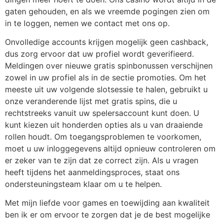
gaten gehouden, en als we vreemde pogingen zien om
in te loggen, nemen we contact met ons op.
Onvolledige accounts krijgen mogelijk geen cashback,
dus zorg ervoor dat uw profiel wordt geverifieerd.
Meldingen over nieuwe gratis spinbonussen verschijnen
zowel in uw profiel als in de sectie promoties. Om het
meeste uit uw volgende slotsessie te halen, gebruikt u
onze veranderende lijst met gratis spins, die u
rechtstreeks vanuit uw spelersaccount kunt doen. U
kunt kiezen uit honderden opties als u van draaiende
rollen houdt. Om toegangsproblemen te voorkomen,
moet u uw inloggegevens altijd opnieuw controleren om
er zeker van te zijn dat ze correct zijn. Als u vragen
heeft tijdens het aanmeldingsproces, staat ons
ondersteuningsteam klaar om u te helpen.
Met mijn liefde voor games en toewijding aan kwaliteit
ben ik er om ervoor te zorgen dat je de best mogelijke