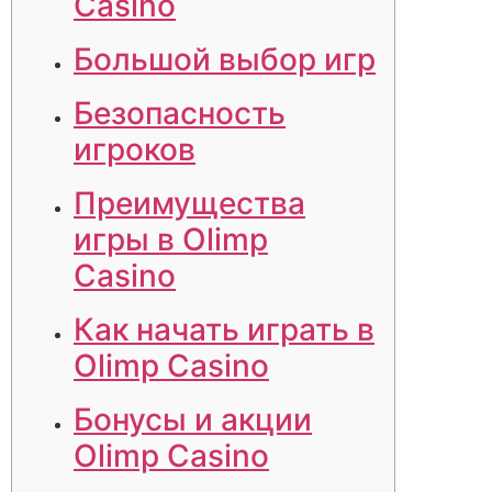
Casino
Большой выбор игр
Безопасность
игроков
Преимущества
игры в Olimp
Casino
Как начать играть в
Olimp Casino
Бонусы и акции
Olimp Casino