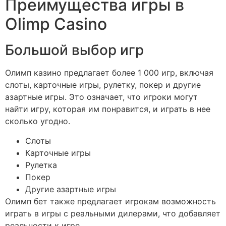
Преимущества игры в
Olimp Casino
Большой выбор игр
Олимп казино предлагает более 1 000 игр, включая
слоты, карточные игры, рулетку, покер и другие
азартные игры. Это означает, что игроки могут
найти игру, которая им понравится, и играть в нее
сколько угодно.
Слоты
Карточные игры
Рулетка
Покер
Другие азартные игры
Олимп бет также предлагает игрокам возможность
играть в игры с реальными дилерами, что добавляет
реальности к игре.