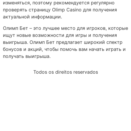
изменяться, поэтому рекомендуется регулярно
проверять страницу Olimp Casino для получения
актуальной информации.
Олимп Бет – это лучшее место для игроков, которые
ищут новые возможности для игры и получения
выигрыша. Олимп Бет предлагает широкий спектр
бонусов и акций, чтобы помочь вам начать играть и
получать выигрыша.
Todos os direitos reservados