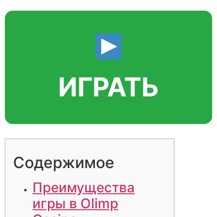
ИГРАТЬ
Содержимое
Преимущества
игры в Olimp