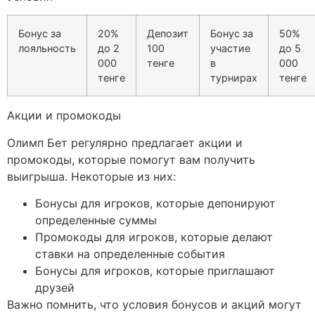
Бонус за
20%
Депозит
Бонус за
50%
лояльность
до 2
100
участие
до 5
000
тенге
в
000
тенге
турнирах
тенге
Акции и промокоды
Олимп Бет регулярно предлагает акции и
промокоды, которые помогут вам получить
выигрыша. Некоторые из них:
Бонусы для игроков, которые депонируют
определенные суммы
Промокоды для игроков, которые делают
ставки на определенные события
Бонусы для игроков, которые приглашают
друзей
Важно помнить, что условия бонусов и акций могут