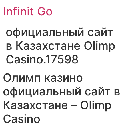
Infinit Go
официальный сайт
в Казахстане Olimp
Casino.17598
Олимп казино
официальный сайт в
Казахстане – Olimp
Casino