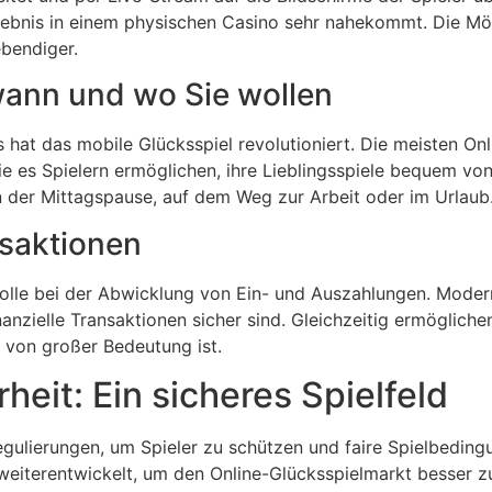
ebnis in einem physischen Casino sehr nahekommt. Die Mög
ebendiger.
wann und wo Sie wollen
hat das mobile Glücksspiel revolutioniert. Die meisten On
e es Spielern ermöglichen, ihre Lieblingsspiele bequem vo
 in der Mittagspause, auf dem Weg zur Arbeit oder im Urlaub
nsaktionen
Rolle bei der Abwicklung von Ein- und Auszahlungen. Mode
anzielle Transaktionen sicher sind. Gleichzeitig ermöglich
r von großer Bedeutung ist.
heit: Ein sicheres Spielfeld
egulierungen, um Spieler zu schützen und faire Spielbeding
weiterentwickelt, um den Online-Glücksspielmarkt besser z