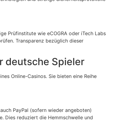
ngige Prüfinstitute wie eCOGRA oder iTech Labs
rüfen. Transparenz bezüglich dieser
r deutsche Spieler
ines Online-Casinos. Sie bieten eine Reihe
 auch PayPal (sofern wieder angeboten)
eme. Dies reduziert die Hemmschwelle und