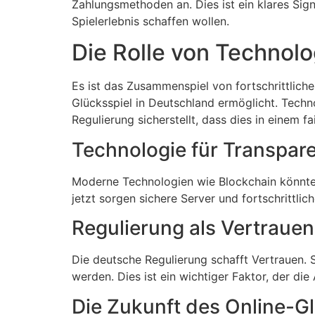
Zahlungsmethoden an. Dies ist ein klares Sig
Spielerlebnis schaffen wollen.
Die Rolle von Technol
Es ist das Zusammenspiel von fortschrittliche
Glücksspiel in Deutschland ermöglicht. Techn
Regulierung sicherstellt, dass dies in einem 
Technologie für Transpar
Moderne Technologien wie Blockchain könnten
jetzt sorgen sichere Server und fortschrittlic
Regulierung als Vertraue
Die deutsche Regulierung schafft Vertrauen. S
werden. Dies ist ein wichtiger Faktor, der di
Die Zukunft des Online-G