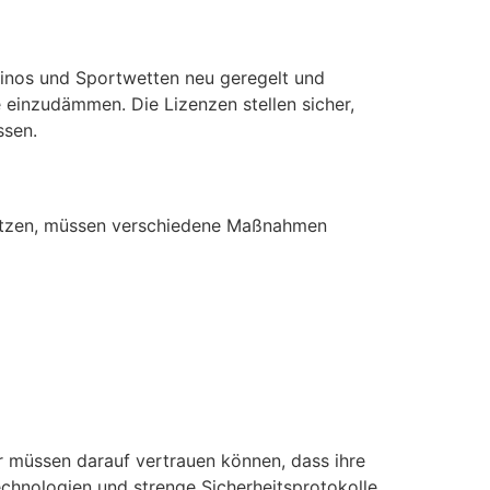
asinos und Sportwetten neu geregelt und
te einzudämmen. Die Lizenzen stellen sicher,
ssen.
besitzen, müssen verschiedene Maßnahmen
r müssen darauf vertrauen können, dass ihre
chnologien und strenge Sicherheitsprotokolle