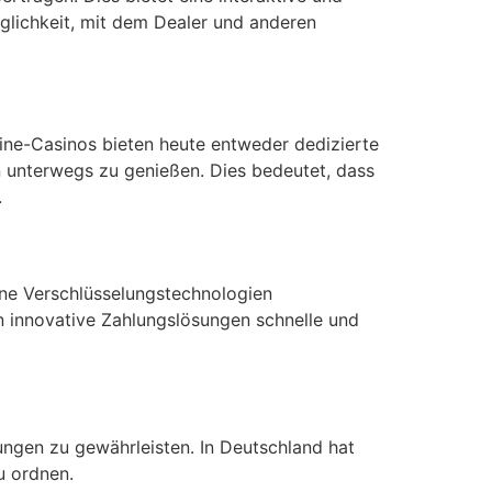
lichkeit, mit dem Dealer und anderen
line-Casinos bieten heute entweder dedizierte
n unterwegs zu genießen. Dies bedeutet, dass
.
rne Verschlüsselungstechnologien
en innovative Zahlungslösungen schnelle und
ungen zu gewährleisten. In Deutschland hat
u ordnen.