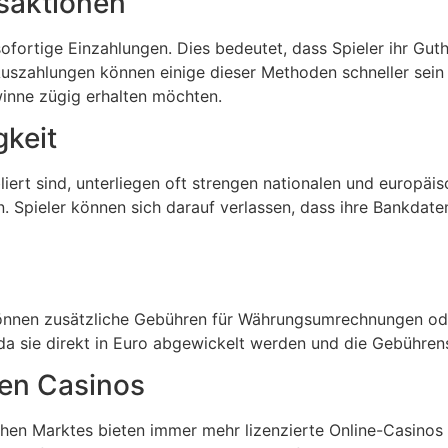
saktionen
ofortige Einzahlungen. Dies bedeutet, dass Spieler ihr Gu
uszahlungen können einige dieser Methoden schneller sein 
ewinne zügig erhalten möchten.
gkeit
liert sind, unterliegen oft strengen nationalen und europäis
. Spieler können sich darauf verlassen, dass ihre Bankdate
önnen zusätzliche Gebühren für Währungsumrechnungen ode
a sie direkt in Euro abgewickelt werden und die Gebührenst
ten Casinos
n Marktes bieten immer mehr lizenzierte Online-Casinos ei