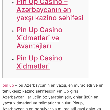
Pin Up Casino –
Azərbaycanın ən
yaxşı kazino səhifəsi
Pin Up Casino
Xidmətləri və
Avantajları
Pin Up Casino
Xidmətləri
pin up
– bu Azərbaycanın ən yaxşı, ən müraciətli və ən
təhlükəsiz kazino səhifəsidir. Pin Up giriş
Azərbaycanlılar üçün öz yaratılmışdır, onlar üçün ən
yaxşı xidmətləri və təlimatlar sunulur. Pinup,
Azərbaycanın ən populyar və müraciətli qızıl qalıq və