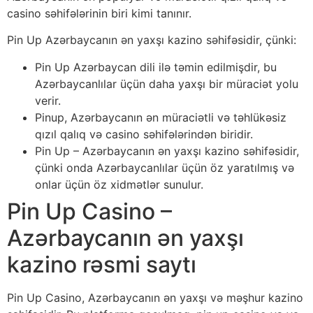
casino səhifələrinin biri kimi tanınır.
Pin Up Azərbaycanın ən yaxşı kazino səhifəsidir, çünki:
Pin Up Azərbaycan dili ilə təmin edilmişdir, bu
Azərbaycanlılar üçün daha yaxşı bir müraciət yolu
verir.
Pinup, Azərbaycanın ən müraciətli və təhlükəsiz
qızıl qalıq və casino səhifələrindən biridir.
Pin Up – Azərbaycanın ən yaxşı kazino səhifəsidir,
çünki onda Azərbaycanlılar üçün öz yaratılmış və
onlar üçün öz xidmətlər sunulur.
Pin Up Casino –
Azərbaycanın ən yaxşı
kazino rəsmi saytı
Pin Up Casino, Azərbaycanın ən yaxşı və məşhur kazino