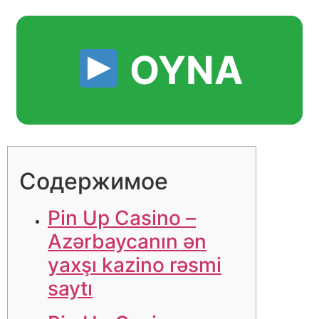
OYNA
Содержимое
Pin Up Casino –
Azərbaycanın ən
yaxşı kazino rəsmi
saytı