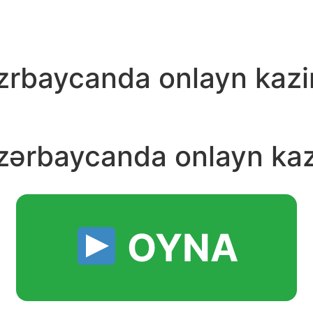
Azrbaycanda onlayn kaz
Azərbaycanda onlayn ka
OYNA