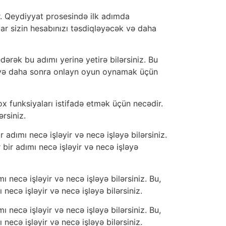
r. Qeydiyyat prosesində ilk adımda
tlar sizin hesabınızı təsdiqləyəcək və daha
dərək bu adımı yerinə yetirə bilərsiniz. Bu
ək və daha sonra onlayn oyun oynamak üçün
ox funksiyaları istifadə etmək üçün necədir.
ərsiniz.
dımı necə işləyir və necə işləyə bilərsiniz.
r adımı necə işləyir və necə işləyə
ecə işləyir və necə işləyə bilərsiniz. Bu,
cə işləyir və necə işləyə bilərsiniz.
ecə işləyir və necə işləyə bilərsiniz. Bu,
cə işləyir və necə işləyə bilərsiniz.