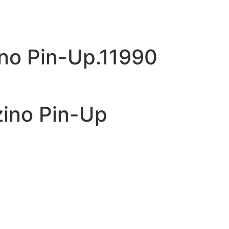
ino Pin-Up.11990
zino Pin-Up