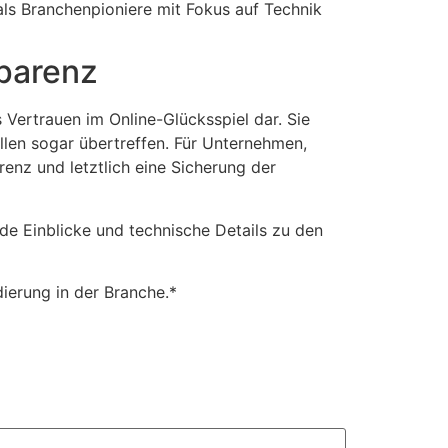
 als Branchenpioniere mit Fokus auf Technik
sparenz
s Vertrauen im Online-Glücksspiel dar. Sie
len sogar übertreffen. Für Unternehmen,
enz und letztlich eine Sicherung der
de Einblicke und technische Details zu den
dierung in der Branche.*