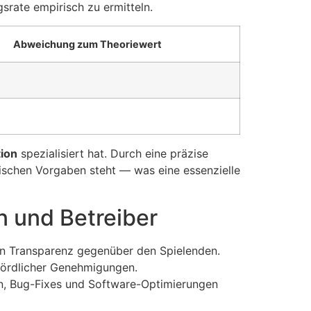
gsrate empirisch zu ermitteln.
Abweichung zum Theoriewert
tion
spezialisiert hat. Durch eine präzise
ischen Vorgaben steht — was eine essenzielle
n und Betreiber
en Transparenz gegenüber den Spielenden.
hördlicher Genehmigungen.
en, Bug-Fixes und Software-Optimierungen