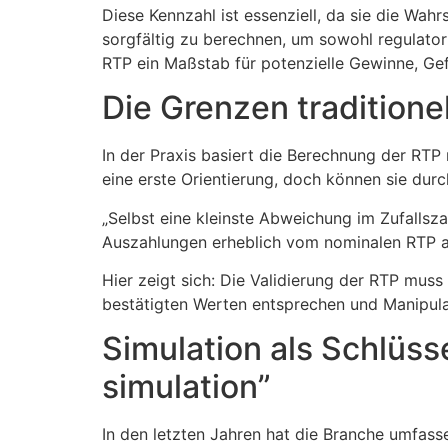
Diese Kennzahl ist essenziell, da sie die Wahrs
sorgfältig zu berechnen, um sowohl regulator
RTP ein Maßstab für potenzielle Gewinne, Gef
Die Grenzen tradition
In der Praxis basiert die Berechnung der RTP
eine erste Orientierung, doch können sie dur
„Selbst eine kleinste Abweichung im Zufallsz
Auszahlungen erheblich vom nominalen RTP
Hier zeigt sich: Die Validierung der RTP mus
bestätigten Werten entsprechen und Manipula
Simulation als Schlüsse
simulation”
In den letzten Jahren hat die Branche umfass