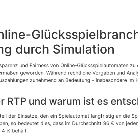
Online-Glücksspielbran
ng durch Simulation
ransparenz und Fairness von Online-Glücksspielautomaten zu 
ermaßen geworden. Während rechtliche Vorgaben und Analys
lauszahlungen zunehmend an Bedeutung – insbesondere im H
r RTP und warum ist es ents
il der Einsätze, den ein Spielautomat langfristig an die Sp
en, so bedeutet dies, dass im Durchschnitt 96 € von jedem 
 4 % behält.