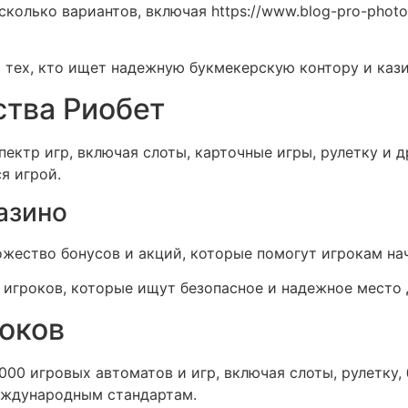
колько вариантов, включая https://www.blog-pro-photo.
я тех, кто ищет надежную букмекерскую контору и кази
тва Риобет
ектр игр, включая слоты, карточные игры, рулетку и 
я игрой.
азино
ожество бонусов и акций, которые помогут игрокам нач
я игроков, которые ищут безопасное и надежное место 
оков
000 игровых автоматов и игр, включая слоты, рулетку,
еждународным стандартам.