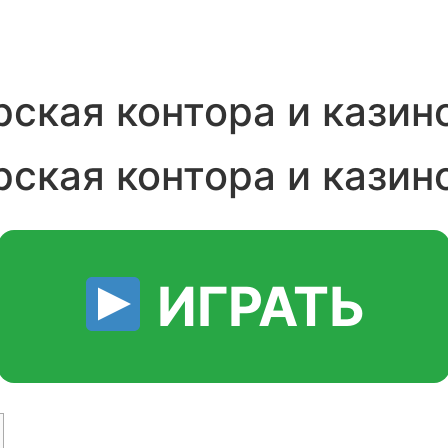
рская контора и казин
рская контора и казин
ИГРАТЬ