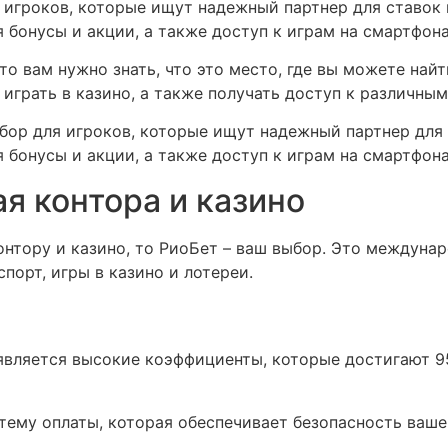
 игроков, которые ищут надежный партнер для ставок н
 бонусы и акции, а также доступ к играм на смартфона
о вам нужно знать, что это место, где вы можете найт
 играть в казино, а также получать доступ к различны
бор для игроков, которые ищут надежный партнер для 
 бонусы и акции, а также доступ к играм на смартфона
я контора и казино
тору и казино, то РиоБет – ваш выбор. Это междунар
порт, игры в казино и лотереи.
вляется высокие коэффициенты, которые достигают 95
тему оплаты, которая обеспечивает безопасность ваше