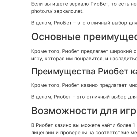
Если вы ищете зеркало РиоБет, то есть нес
photo.ru/ зеркало.net.
В целом, РиоБет – это отличный выбор дл
Основные преимущес
Кроме того, Риобет предлагает широкий сп
игру, которая им понравится, и насладитьс
Преимущества Риобет к
Кроме того, Риобет казино предлагает мн
В целом, Риобет – это отличный выбор дл
Возможности для игр
В Риобет казино вы можете найти более 1 
лицензии и проверены на соответствие м