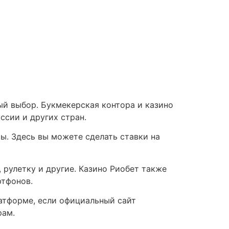
ый выбор. Букмекерская контора и казино
ссии и других стран.
ры. Здесь вы можете сделать ставки на
, рулетку и другие. Казино Риобет также
ртфонов.
латформе, если официальный сайт
рам.