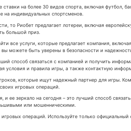
 ставки на более 30 видов спорта, включая футбол, ба
же на индивидуальных спортсменов.
и, то Риобет предлагает лотереи, включая европейску
ть большой приз.
йти все услуги, которые предлагает компания, включа
у вы можете быть уверены в безопасности и надежност
чший способ связаться с компанией и получить информ
ая условия и правила игры, а также контактную инфор
игроков, которые ищут надежный партнер для игры. Ко
своих игровых операций.
, и ее зеркало на сегодня – это лучший способ связать
альшивыми или мошенническими.
х игровых операций. Используйте только официальный с