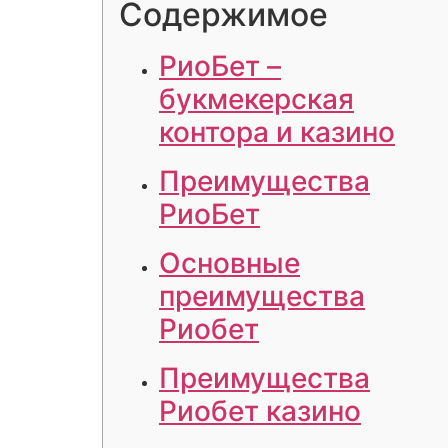
Содержимое
РиоБет –
букмекерская
контора и казино
Преимущества
РиоБет
Основные
преимущества
Риобет
Преимущества
Риобет казино