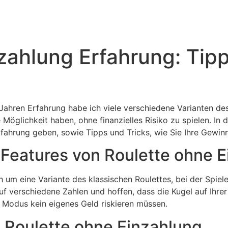
zahlung Erfahrung: Tipp
 Jahren Erfahrung habe ich viele verschiedene Varianten des
Möglichkeit haben, ohne finanzielles Risiko zu spielen. In 
rfahrung
geben, sowie Tipps und Tricks, wie Sie Ihre Gewi
Features von Roulette ohne E
 um eine Variante des klassischen Roulettes, bei der Spiel
auf verschiedene Zahlen und hoffen, dass die Kugel auf Ihre
m Modus kein eigenes Geld riskieren müssen.
n Roulette ohne Einzahlung