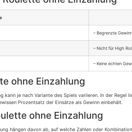
e
– Begrenzte Gewin
– Nicht für High Rol
– Keine echten Gew
te ohne Einzahlung
 kann je nach Variante des Spiels variieren. In der Regel 
gewissen Prozentsatz der Einsätze als Gewinn einbehält.
ulette ohne Einzahlung
ung hängen davon ab, auf welche Zahlen oder Kombinationen