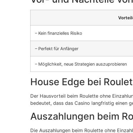
Vorteil
– Kein finanzielles Risiko
– Perfekt für Anfänger
– Möglichkeit, neue Strategien auszuprobieren
House Edge bei Roulet
Der Hausvorteil beim Roulette ohne Einzahlung
bedeutet, dass das Casino langfristig einen 
Auszahlungen beim Ro
Die Auszahlungen beim Roulette ohne Einzahl