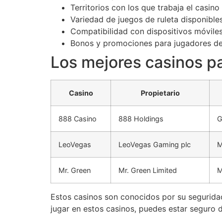
Territorios con los que trabaja el casino
Variedad de juegos de ruleta disponible
Compatibilidad con dispositivos móvile
Bonos y promociones para jugadores de 
Los mejores casinos pa
Casino
Propietario
888 Casino
888 Holdings
G
LeoVegas
LeoVegas Gaming plc
M
Mr. Green
Mr. Green Limited
M
Estos casinos son conocidos por su seguridad
jugar en estos casinos, puedes estar seguro 