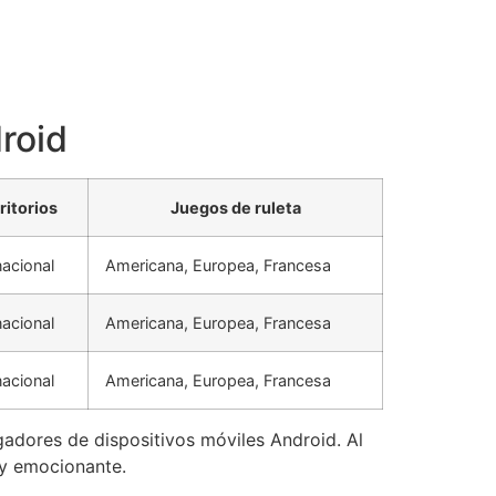
roid
ritorios
Juegos de ruleta
nacional
Americana, Europea, Francesa
nacional
Americana, Europea, Francesa
nacional
Americana, Europea, Francesa
gadores de dispositivos móviles Android. Al
 y emocionante.