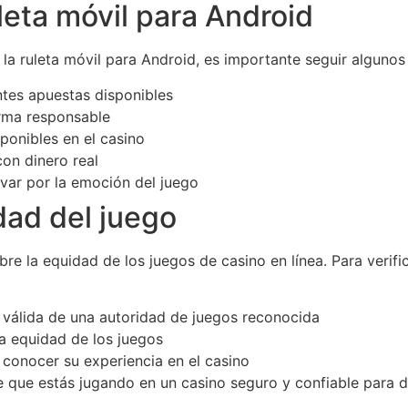
leta móvil para Android
la ruleta móvil para Android, es importante seguir algunos 
ntes apuestas disponibles
orma responsable
onibles en el casino
on dinero real
evar por la emoción del juego
dad del juego
 la equidad de los juegos de casino en línea. Para verifica
a válida de una autoridad de juegos reconocida
la equidad de los juegos
 conocer su experiencia en el casino
 que estás jugando en un casino seguro y confiable para di