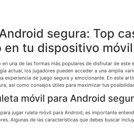
 Android segura: Top ca
o en tu dispositivo móvil
o en una de las formas más populares de disfrutar de este
gía actual, los jugadores pueden acceder a una amplia var
na experiencia de juego
segura y emocionante. En este artí
ra, así como consejos útiles para maximizar tus posibilida
uleta móvil para Android segu
para jugar ruleta móvil para Android, es importante entend
res. Algunas de las características que debes buscar inclu