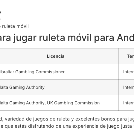
s
s
ruleta móvil
ra jugar ruleta móvil para And
Licencia
Ter
ibraltar Gambling Commissioner
Inter
alta Gaming Authority
Inter
alta Gaming Authority, UK Gambling Commission
Inter
, variedad de juegos de ruleta y excelentes bonos para ju
de que estás disfrutando de una experiencia de juego justa