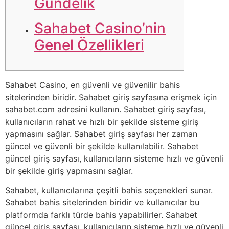
Gündelik
Sahabet Casino’nin
Genel Özellikleri
Sahabet Casino, en güvenli ve güvenilir bahis
sitelerinden biridir. Sahabet giriş sayfasına erişmek için
sahabet.com adresini kullanın. Sahabet giriş sayfası,
kullanıcıların rahat ve hızlı bir şekilde sisteme giriş
yapmasını sağlar. Sahabet giriş sayfası her zaman
güncel ve güvenli bir şekilde kullanılabilir. Sahabet
güncel giriş sayfası, kullanıcıların sisteme hızlı ve güvenli
bir şekilde giriş yapmasını sağlar.
Sahabet, kullanıcılarına çeşitli bahis seçenekleri sunar.
Sahabet bahis sitelerinden biridir ve kullanıcılar bu
platformda farklı türde bahis yapabilirler. Sahabet
güncel giriş sayfası, kullanıcıların sisteme hızlı ve güvenli