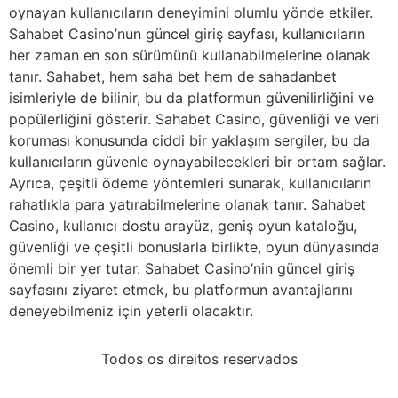
oynayan kullanıcıların deneyimini olumlu yönde etkiler.
Sahabet Casino’nun güncel giriş sayfası, kullanıcıların
her zaman en son sürümünü kullanabilmelerine olanak
tanır. Sahabet, hem saha bet hem de sahadanbet
isimleriyle de bilinir, bu da platformun güvenilirliğini ve
popülerliğini gösterir. Sahabet Casino, güvenliği ve veri
koruması konusunda ciddi bir yaklaşım sergiler, bu da
kullanıcıların güvenle oynayabilecekleri bir ortam sağlar.
Ayrıca, çeşitli ödeme yöntemleri sunarak, kullanıcıların
rahatlıkla para yatırabilmelerine olanak tanır. Sahabet
Casino, kullanıcı dostu arayüz, geniş oyun kataloğu,
güvenliği ve çeşitli bonuslarla birlikte, oyun dünyasında
önemli bir yer tutar. Sahabet Casino’nin güncel giriş
sayfasını ziyaret etmek, bu platformun avantajlarını
deneyebilmeniz için yeterli olacaktır.
Todos os direitos reservados