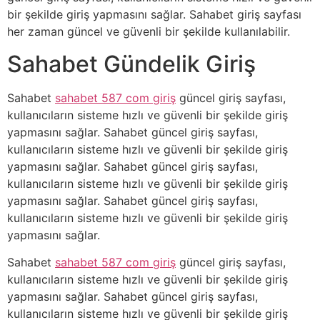
bir şekilde giriş yapmasını sağlar. Sahabet giriş sayfası
her zaman güncel ve güvenli bir şekilde kullanılabilir.
Sahabet Gündelik Giriş
Sahabet
sahabet 587 com giriş
güncel giriş sayfası,
kullanıcıların sisteme hızlı ve güvenli bir şekilde giriş
yapmasını sağlar. Sahabet güncel giriş sayfası,
kullanıcıların sisteme hızlı ve güvenli bir şekilde giriş
yapmasını sağlar. Sahabet güncel giriş sayfası,
kullanıcıların sisteme hızlı ve güvenli bir şekilde giriş
yapmasını sağlar. Sahabet güncel giriş sayfası,
kullanıcıların sisteme hızlı ve güvenli bir şekilde giriş
yapmasını sağlar.
Sahabet
sahabet 587 com giriş
güncel giriş sayfası,
kullanıcıların sisteme hızlı ve güvenli bir şekilde giriş
yapmasını sağlar. Sahabet güncel giriş sayfası,
kullanıcıların sisteme hızlı ve güvenli bir şekilde giriş