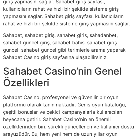
giriş yapmasını sağlar. Sahabet giriş sayfası,
kullanıcıların rahat ve hızlı bir şekilde sisteme giriş
yapmasını sağlar. Sahabet giriş sayfası, kullanıcıların
rahat ve hızlı bir şekilde sisteme giriş yapmasını sağlar.
Sahabet, sahabet giriş, sahabet giris, sahadanbet,
sahabet güncel giriş, sahabet bahis, sahabet giriş
güncel, sahabet güncel gibi terimlerle arama yaparak
Sahabet Casino giriş sayfasına ulaşabilirsiniz.
Sahabet Casino’nin Genel
Özellikleri
Sahabet Casino, profesyonel ve güvenilir bir oyun
platformu olarak tanınmaktadır. Geniş oyun kataloğu,
çeşitli bonuslar ve çekici kampanyalarla kullanıcıları
heyecana getirir. Sahabet Casino’nin en önemli
özelliklerinden biri, sürekli güncellenen ve kullanıcı dostu
arayüzüdür. Bu, hem yeni hem de uzun yıllar oyun