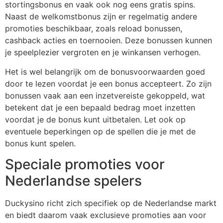
stortingsbonus en vaak ook nog eens gratis spins.
Naast de welkomstbonus zijn er regelmatig andere
promoties beschikbaar, zoals reload bonussen,
cashback acties en toernooien. Deze bonussen kunnen
je speelplezier vergroten en je winkansen verhogen.
Het is wel belangrijk om de bonusvoorwaarden goed
door te lezen voordat je een bonus accepteert. Zo zijn
bonussen vaak aan een inzetvereiste gekoppeld, wat
betekent dat je een bepaald bedrag moet inzetten
voordat je de bonus kunt uitbetalen. Let ook op
eventuele beperkingen op de spellen die je met de
bonus kunt spelen.
Speciale promoties voor
Nederlandse spelers
Duckysino richt zich specifiek op de Nederlandse markt
en biedt daarom vaak exclusieve promoties aan voor