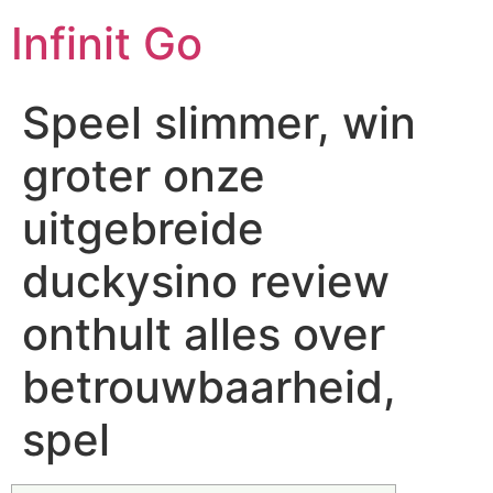
Infinit Go
Speel slimmer, win
groter onze
uitgebreide
duckysino review
onthult alles over
betrouwbaarheid,
spel