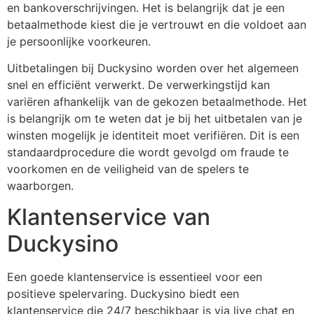
en bankoverschrijvingen. Het is belangrijk dat je een
betaalmethode kiest die je vertrouwt en die voldoet aan
je persoonlijke voorkeuren.
Uitbetalingen bij Duckysino worden over het algemeen
snel en efficiënt verwerkt. De verwerkingstijd kan
variëren afhankelijk van de gekozen betaalmethode. Het
is belangrijk om te weten dat je bij het uitbetalen van je
winsten mogelijk je identiteit moet verifiëren. Dit is een
standaardprocedure die wordt gevolgd om fraude te
voorkomen en de veiligheid van de spelers te
waarborgen.
Klantenservice van
Duckysino
Een goede klantenservice is essentieel voor een
positieve spelervaring. Duckysino biedt een
klantenservice die 24/7 beschikbaar is via live chat en