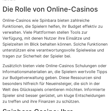
Die Rolle von Online-Casinos
Online-Casinos wie Spinbara bieten zahlreiche
Funktionen, die Spielern helfen, ihr Budget effektiv zu
verwalten. Viele Plattformen stellen Tools zur
Verfügung, mit denen Nutzer ihre Einsätze und
Spielzeiten im Blick behalten können. Solche Funktionen
unterstützen eine verantwortungsvolle Spielweise und
tragen zur Sicherheit der Spieler bei.
Zusätzlich bieten viele Online-Casinos Schulungen oder
Informationsmaterialien an, die Spielern wertvolle Tipps
zur Budgetverwaltung geben. Diese Ressourcen sind
besonders hilfreich für Neueinsteiger, die sich in der
Welt des Glücksspiels orientieren möchten. Informierte
Spieler sind besser gerüstet, um kluge Entscheidungen
zu treffen und ihre Finanzen zu schützen.