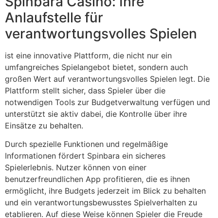
Spinbara Casino: Ihre
Anlaufstelle für
verantwortungsvolles Spielen
ist eine innovative Plattform, die nicht nur ein
umfangreiches Spielangebot bietet, sondern auch
großen Wert auf verantwortungsvolles Spielen legt. Die
Plattform stellt sicher, dass Spieler über die
notwendigen Tools zur Budgetverwaltung verfügen und
unterstützt sie aktiv dabei, die Kontrolle über ihre
Einsätze zu behalten.
Durch spezielle Funktionen und regelmäßige
Informationen fördert Spinbara ein sicheres
Spielerlebnis. Nutzer können von einer
benutzerfreundlichen App profitieren, die es ihnen
ermöglicht, ihre Budgets jederzeit im Blick zu behalten
und ein verantwortungsbewusstes Spielverhalten zu
etablieren. Auf diese Weise können Spieler die Freude