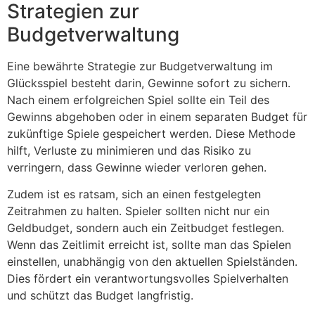
Strategien zur
Budgetverwaltung
Eine bewährte Strategie zur Budgetverwaltung im
Glücksspiel besteht darin, Gewinne sofort zu sichern.
Nach einem erfolgreichen Spiel sollte ein Teil des
Gewinns abgehoben oder in einem separaten Budget für
zukünftige Spiele gespeichert werden. Diese Methode
hilft, Verluste zu minimieren und das Risiko zu
verringern, dass Gewinne wieder verloren gehen.
Zudem ist es ratsam, sich an einen festgelegten
Zeitrahmen zu halten. Spieler sollten nicht nur ein
Geldbudget, sondern auch ein Zeitbudget festlegen.
Wenn das Zeitlimit erreicht ist, sollte man das Spielen
einstellen, unabhängig von den aktuellen Spielständen.
Dies fördert ein verantwortungsvolles Spielverhalten
und schützt das Budget langfristig.