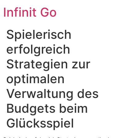
Infinit Go
Spielerisch
erfolgreich
Strategien zur
optimalen
Verwaltung des
Budgets beim
Glücksspiel