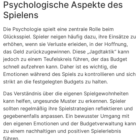
Psychologische Aspekte des
Spielens
Die Psychologie spielt eine zentrale Rolle beim
Glücksspiel. Spieler neigen häufig dazu, ihre Einsätze zu
erhöhen, wenn sie Verluste erleiden, in der Hoffnung,
das Geld zurückzugewinnen. Diese „Jagdtaktik“ kann
jedoch zu einem Teufelskreis führen, der das Budget
schnell aufzehren kann. Daher ist es wichtig, die
Emotionen während des Spiels zu kontrollieren und sich
strikt an die festgelegten Budgets zu halten.
Das Verständnis über die eigenen Spielgewohnheiten
kann helfen, ungesunde Muster zu erkennen. Spieler
sollten regelmäßig ihre Spielstrategien reflektieren und
gegebenenfalls anpassen. Ein bewusster Umgang mit
den eigenen Emotionen und der Budgetverwaltung kann
zu einem nachhaltigen und positiven Spielerlebnis
führen.