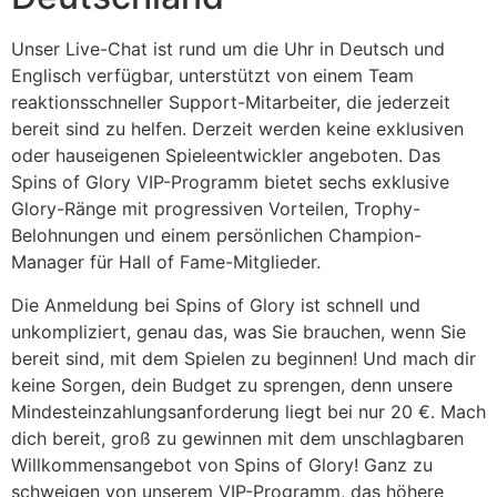
Unser Live-Chat ist rund um die Uhr in Deutsch und
Englisch verfügbar, unterstützt von einem Team
reaktionsschneller Support-Mitarbeiter, die jederzeit
bereit sind zu helfen. Derzeit werden keine exklusiven
oder hauseigenen Spieleentwickler angeboten. Das
Spins of Glory VIP-Programm bietet sechs exklusive
Glory-Ränge mit progressiven Vorteilen, Trophy-
Belohnungen und einem persönlichen Champion-
Manager für Hall of Fame-Mitglieder.
Die Anmeldung bei Spins of Glory ist schnell und
unkompliziert, genau das, was Sie brauchen, wenn Sie
bereit sind, mit dem Spielen zu beginnen! Und mach dir
keine Sorgen, dein Budget zu sprengen, denn unsere
Mindesteinzahlungsanforderung liegt bei nur 20 €. Mach
dich bereit, groß zu gewinnen mit dem unschlagbaren
Willkommensangebot von Spins of Glory! Ganz zu
schweigen von unserem VIP-Programm, das höhere