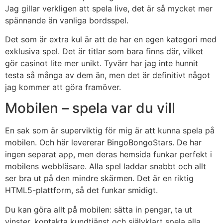
Jag gillar verkligen att spela live, det är så mycket mer
spännande än vanliga bordsspel.
Det som är extra kul är att de har en egen kategori med
exklusiva spel. Det är titlar som bara finns där, vilket
gör casinot lite mer unikt. Tyvärr har jag inte hunnit
testa så många av dem än, men det är definitivt något
jag kommer att göra framöver.
Mobilen – spela var du vill
En sak som är superviktig för mig är att kunna spela på
mobilen. Och här levererar BingoBongoStars. De har
ingen separat app, men deras hemsida funkar perfekt i
mobilens webbläsare. Alla spel laddar snabbt och allt
ser bra ut på den mindre skärmen. Det är en riktig
HTML5-plattform, så det funkar smidigt.
Du kan göra allt på mobilen: sätta in pengar, ta ut
vinster, kontakta kundtjänst och självklart spela alla