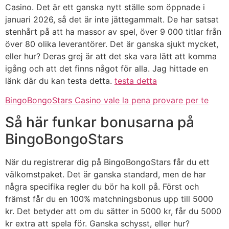
Casino. Det är ett ganska nytt ställe som öppnade i
januari 2026, så det är inte jättegammalt. De har satsat
stenhårt på att ha massor av spel, över 9 000 titlar från
över 80 olika leverantörer. Det är ganska sjukt mycket,
eller hur? Deras grej är att det ska vara lätt att komma
igång och att det finns något för alla. Jag hittade en
länk där du kan testa detta.
testa detta
BingoBongoStars Casino vale la pena provare per te
Så här funkar bonusarna på
BingoBongoStars
När du registrerar dig på BingoBongoStars får du ett
välkomstpaket. Det är ganska standard, men de har
några specifika regler du bör ha koll på. Först och
främst får du en 100% matchningsbonus upp till 5000
kr. Det betyder att om du sätter in 5000 kr, får du 5000
kr extra att spela för. Ganska schysst, eller hur?