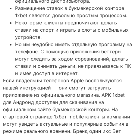
официального дистрибьютора.
Размещение ставок в букмекерской конторе
1xbet является довольно простым процессом.
Некоторые клиенты предпочитают делать
ставки на спорт и играть в слоты с мобильных
устройств.
Но им неудобно иметь отдельную программу на
телефоне. С помощью приложения беттеры
могут следить за ходом соревнований, делать
ставки и снимать деньги, не привязываясь к ПК
и имея доступ в интернет.
Если владельцы телефонов Apple воспользуются
нашей инструкцией — они смогут загрузить
приложение из официального магазина. APK 1xbet
для Андроид доступен для скачивания на
официальном сайте букмекерской конторы. На
стартовой странице 1хбет mobile клиенты компании
могут увидеть актуальные и популярные события в
режиме реального времени. Бренд один икс Бет