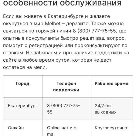
особенности обслуживания
Если вы живете в Екатеринбурге и желаете
окунуться в мир Melbet – дерзайте! Также можно
связаться по горячей линии 8 (800) 777-75-55, где
опытные консультанты быстро решат ваш вопрос,
помогут с регистрацией или проконсультируют по
ставкам. Не забываем и про наличие поддержки на
сайте в любое время суток, которая не даст
остаться на мели.
Город
Телефон
Рабочее время
поддержки
Екатеринбург
8 (800) 777-75-
24/7 без
55
выходных
Онлайн
Online-чат и e-
Круглосуточно
mail