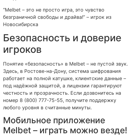
“Melbet – это не просто игра, это чувство
безграничной свободы и драйва!” – игрок из
Новосибирска
Безопасность и доверие
игроков
Понятие «безопасность» в Melbet – не пустой звук.
Здесь, в Ростове-на-Дону, система шифрования
работает на полной катушке, клиентские данные –
под надёжной защитой, а лицензии гарантируют
честность и прозрачность. Если дозвонитесь на
номер 8 (800) 777-75-55, получите поддержку
любого уровня в считанные минуты.
Мобильное приложение
Melbet – играть можно везде!