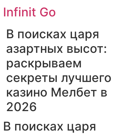
Infinit Go
В поисках царя
азартных высот:
раскрываем
секреты лучшего
казино Мелбет в
2026
В поисках царя