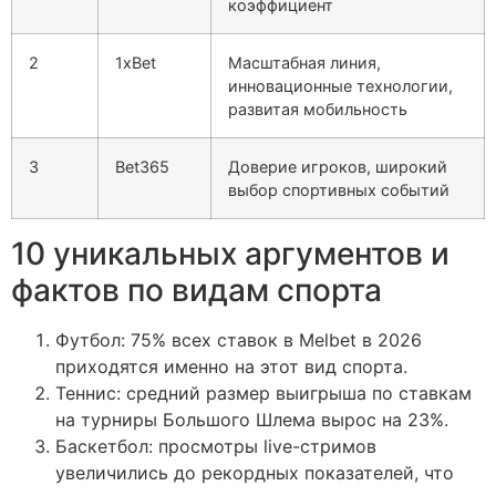
коэффициент
2
1xBet
Масштабная линия,
инновационные технологии,
развитая мобильность
3
Bet365
Доверие игроков, широкий
выбор спортивных событий
10 уникальных аргументов и
фактов по видам спорта
Футбол: 75% всех ставок в Melbet в 2026
приходятся именно на этот вид спорта.
Теннис: средний размер выигрыша по ставкам
на турниры Большого Шлема вырос на 23%.
Баскетбол: просмотры live-стримов
увеличились до рекордных показателей, что