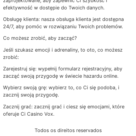
zaprojektowane, aby zapewnić Ci szybkość i
efektywność w dostępie do Twoich danych.
Obsługę klienta: nasza obsługa klienta jest dostępna
24/7, aby pomóc w rozwiązaniu Twoich problemów.
Co możesz zrobić, aby zacząć?
Jeśli szukasz emocji i adrenaliny, to oto, co możesz
zrobić:
Zarejestruj się: wypełnij formularz rejestracyjny, aby
zacząć swoją przygodę w świecie hazardu online.
Wybierz swoją grę: wybierz to, co Ci się podoba, i
zacznij swoją przygodę.
Zacznij grać: zacznij grać i ciesz się emocjami, które
oferuje Ci Casino Vox.
Todos os direitos reservados