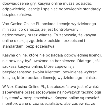
doświadczenie gry, kasyna online muszą posiadać
odpowiednią licencję i spełniać odpowiednie standardy
bezpieczeństwa.
Vox Casino Online PL posiada licencję wydzielonego
ministra, co oznacza, że jest kontrolowany i
nadzorowany przez władze. To zapewnia, że kasyna
online działają zgodnie z polskimi przepisami i
standardami bezpieczeństwa.
Kasyna online, które nie posiadają odpowiedniej licencji,
nie powinny być uważane za bezpieczne. Dlatego, jeśli
szukasz kasyna online, które zapewniają
bezpieczeństwo swoim klientom, powinieneś wybrać
kasyno, które posiada licencję wydzielonego ministra.
W Vox Casino Online PL, bezpieczeństwo jest również
zapewniane przez stosowanie najnowszych technologii
i systemów bezpieczeństwa. Kasyna online są również
monitorowane przez specjalistów, aby zapewnić, że