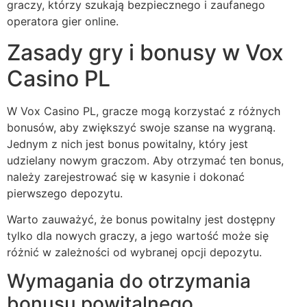
graczy, którzy szukają bezpiecznego i zaufanego
operatora gier online.
Zasady gry i bonusy w Vox
Casino PL
W Vox Casino PL, gracze mogą korzystać z różnych
bonusów, aby zwiększyć swoje szanse na wygraną.
Jednym z nich jest bonus powitalny, który jest
udzielany nowym graczom. Aby otrzymać ten bonus,
należy zarejestrować się w kasynie i dokonać
pierwszego depozytu.
Warto zauważyć, że bonus powitalny jest dostępny
tylko dla nowych graczy, a jego wartość może się
różnić w zależności od wybranej opcji depozytu.
Wymagania do otrzymania
bonusu powitalnego