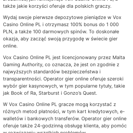
także jakie korzyści oferuje dla polskich graczy.
Wydaj swoje pierwsze depozytowe pieniądze w Vox
Casino Online PL i otrzymasz 100% bonus do 1 000
PLN, a także 100 darmowych spinów. To doskonałe
okazja, aby zacząć swoją przygodę w świecie gier
online.
Vox Casino Online PL jest licencjonowany przez Malta
Gaming Authority, co oznacza, że jest on zgodnie z
najwyższych standardów bezpieczeństwa i
transparentności. Operator gier online oferuje szeroki
wybór gier kasynowych, w tym popularne tytuły, takie
jak Book of Ra, Starburst i Gonzo’s Quest.
W Vox Casino Online PL gracze mogą korzystać z
różnych metod płatności, w tym kart kredytowych, e-
walletów i bankowych transferów. Operator gier online
oferuje także 24-godzinną obsługę klienta, aby pomóc
w rozwiązaniu wszelkich problemów.