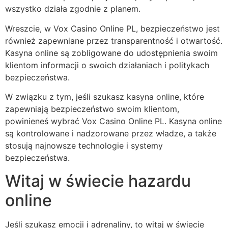
wszystko działa zgodnie z planem.
Wreszcie, w Vox Casino Online PL, bezpieczeństwo jest
również zapewniane przez transparentność i otwartość.
Kasyna online są zobligowane do udostępnienia swoim
klientom informacji o swoich działaniach i politykach
bezpieczeństwa.
W związku z tym, jeśli szukasz kasyna online, które
zapewniają bezpieczeństwo swoim klientom,
powinieneś wybrać Vox Casino Online PL. Kasyna online
są kontrolowane i nadzorowane przez władze, a także
stosują najnowsze technologie i systemy
bezpieczeństwa.
Witaj w świecie hazardu
online
Jeśli szukasz emocji i adrenaliny, to witaj w świecie