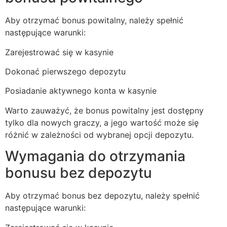
Aby otrzymać bonus powitalny, należy spełnić
następujące warunki:
Zarejestrować się w kasynie
Dokonać pierwszego depozytu
Posiadanie aktywnego konta w kasynie
Warto zauważyć, że bonus powitalny jest dostępny
tylko dla nowych graczy, a jego wartość może się
różnić w zależności od wybranej opcji depozytu.
Wymagania do otrzymania
bonusu bez depozytu
Aby otrzymać bonus bez depozytu, należy spełnić
następujące warunki: