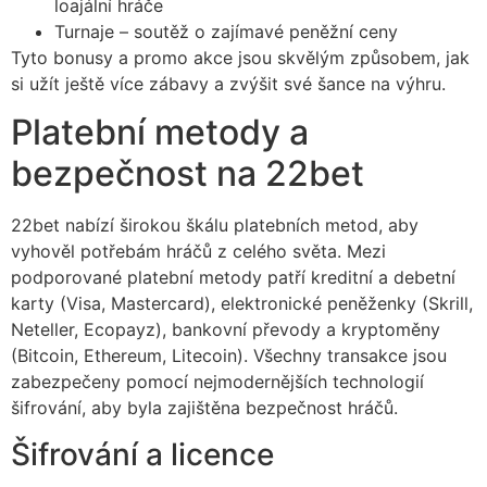
loajální hráče
Turnaje – soutěž o zajímavé peněžní ceny
Tyto bonusy a promo akce jsou skvělým způsobem, jak
si užít ještě více zábavy a zvýšit své šance na výhru.
Platební metody a
bezpečnost na 22bet
22bet nabízí širokou škálu platebních metod, aby
vyhověl potřebám hráčů z celého světa. Mezi
podporované platební metody patří kreditní a debetní
karty (Visa, Mastercard), elektronické peněženky (Skrill,
Neteller, Ecopayz), bankovní převody a kryptoměny
(Bitcoin, Ethereum, Litecoin). Všechny transakce jsou
zabezpečeny pomocí nejmodernějších technologií
šifrování, aby byla zajištěna bezpečnost hráčů.
Šifrování a licence