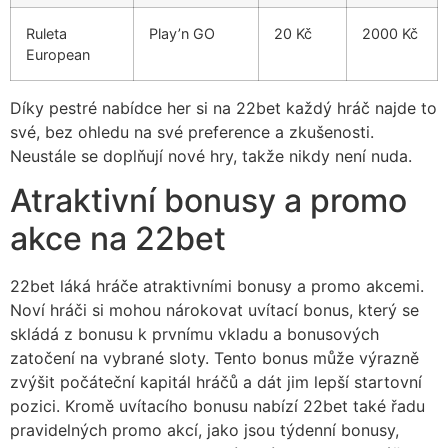
Ruleta
Play’n GO
20 Kč
2000 Kč
European
Díky pestré nabídce her si na 22bet každý hráč najde to
své, bez ohledu na své preference a zkušenosti.
Neustále se doplňují nové hry, takže nikdy není nuda.
Atraktivní bonusy a promo
akce na 22bet
22bet láká hráče atraktivními bonusy a promo akcemi.
Noví hráči si mohou nárokovat uvítací bonus, který se
skládá z bonusu k prvnímu vkladu a bonusových
zatočení na vybrané sloty. Tento bonus může výrazně
zvýšit počáteční kapitál hráčů a dát jim lepší startovní
pozici. Kromě uvítacího bonusu nabízí 22bet také řadu
pravidelných promo akcí, jako jsou týdenní bonusy,