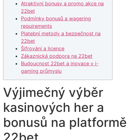
Atraktivní bonusy a promo akce na
22bet
Podmínky bonusů a wagering
requirements
Platební metody a bezpečnost na
22bet
Šifrování a licence
Zákaznická podpora na 22bet
Budoucnost 22bet a inovace v i-
gaming průmyslu
Výjimečný výběr
kasinových her a
bonusů na platformě
22bet