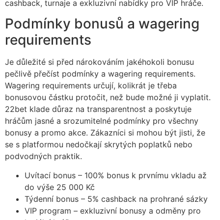
cashback, turnaje a exkluzivní nabídky pro VIP hráče.
Podmínky bonusů a wagering
requirements
Je důležité si před nárokováním jakéhokoli bonusu
pečlivě přečíst podmínky a wagering requirements.
Wagering requirements určují, kolikrát je třeba
bonusovou částku protočit, než bude možné ji vyplatit.
22bet klade důraz na transparentnost a poskytuje
hráčům jasné a srozumitelné podmínky pro všechny
bonusy a promo akce. Zákazníci si mohou být jisti, že
se s platformou nedočkají skrytých poplatků nebo
podvodných praktik.
Uvítací bonus – 100% bonus k prvnímu vkladu až
do výše 25 000 Kč
Týdenní bonus – 5% cashback na prohrané sázky
VIP program – exkluzivní bonusy a odměny pro