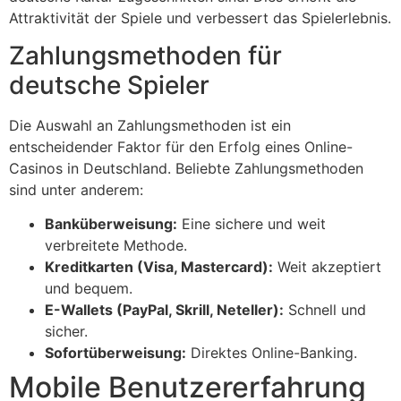
Attraktivität der Spiele und verbessert das Spielerlebnis.
Zahlungsmethoden für
deutsche Spieler
Die Auswahl an Zahlungsmethoden ist ein
entscheidender Faktor für den Erfolg eines Online-
Casinos in Deutschland. Beliebte Zahlungsmethoden
sind unter anderem:
Banküberweisung:
Eine sichere und weit
verbreitete Methode.
Kreditkarten (Visa, Mastercard):
Weit akzeptiert
und bequem.
E-Wallets (PayPal, Skrill, Neteller):
Schnell und
sicher.
Sofortüberweisung:
Direktes Online-Banking.
Mobile Benutzererfahrung