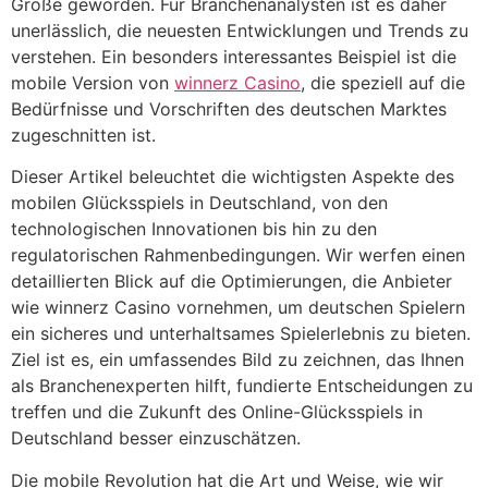
Größe geworden. Für Branchenanalysten ist es daher
unerlässlich, die neuesten Entwicklungen und Trends zu
verstehen. Ein besonders interessantes Beispiel ist die
mobile Version von
winnerz Casino
, die speziell auf die
Bedürfnisse und Vorschriften des deutschen Marktes
zugeschnitten ist.
Dieser Artikel beleuchtet die wichtigsten Aspekte des
mobilen Glücksspiels in Deutschland, von den
technologischen Innovationen bis hin zu den
regulatorischen Rahmenbedingungen. Wir werfen einen
detaillierten Blick auf die Optimierungen, die Anbieter
wie winnerz Casino vornehmen, um deutschen Spielern
ein sicheres und unterhaltsames Spielerlebnis zu bieten.
Ziel ist es, ein umfassendes Bild zu zeichnen, das Ihnen
als Branchenexperten hilft, fundierte Entscheidungen zu
treffen und die Zukunft des Online-Glücksspiels in
Deutschland besser einzuschätzen.
Die mobile Revolution hat die Art und Weise, wie wir