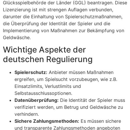
Glücksspielbehörde der Länder (GGL) beantragen. Diese
Lizenzierung ist mit strengen Auflagen verbunden,
darunter die Einhaltung von Spielerschutzmaßnahmen,
die Überprüfung der Identität der Spieler und die
Implementierung von Maßnahmen zur Bekämpfung von
Geldwäsche.
Wichtige Aspekte der
deutschen Regulierung
Spielerschutz:
Anbieter müssen Maßnahmen
ergreifen, um Spielsucht vorzubeugen, wie z.B.
Einsatzlimits, Verlustlimits und
Selbstausschlussoptionen.
Datenüberprüfung:
Die Identität der Spieler muss
verifiziert werden, um Betrug und Geldwäsche zu
verhindern.
Sichere Zahlungsmethoden:
Es müssen sichere
und transparente Zahlungsmethoden angeboten