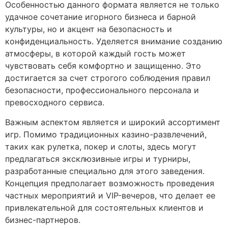
Особенностью данного формата является не только
удачное сочетание игорного бизнеса и барной
культуры, но и акцент на безопасность и
конфиденциальность. Уделяется внимание созданию
атмосферы, в которой каждый гость может
чувствовать себя комфортно и защищенно. Это
достигается за счет строгого соблюдения правил
безопасности, профессионального персонала и
превосходного сервиса.
Важным аспектом является и широкий ассортимент
игр. Помимо традиционных казино-развлечений,
таких как рулетка, покер и слоты, здесь могут
предлагаться эксклюзивные игры и турниры,
разработанные специально для этого заведения.
Концепция предполагает возможность проведения
частных мероприятий и VIP-вечеров, что делает ее
привлекательной для состоятельных клиентов и
бизнес-партнеров.