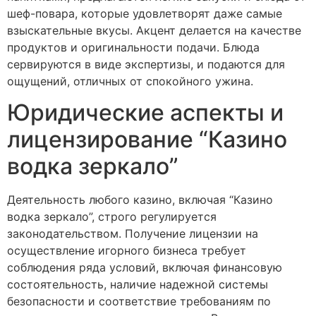
шеф-повара, которые удовлетворят даже самые
взыскательные вкусы. Акцент делается на качестве
продуктов и оригинальности подачи. Блюда
сервируются в виде экспертизы, и подаются для
ощущений, отличных от спокойного ужина.
Юридические аспекты и
лицензирование “Казино
водка зеркало”
Деятельность любого казино, включая “Казино
водка зеркало”, строго регулируется
законодательством. Получение лицензии на
осуществление игорного бизнеса требует
соблюдения ряда условий, включая финансовую
состоятельность, наличие надежной системы
безопасности и соответствие требованиям по