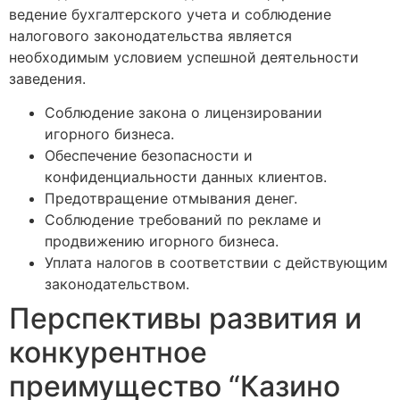
ведение бухгалтерского учета и соблюдение
налогового законодательства является
необходимым условием успешной деятельности
заведения.
Соблюдение закона о лицензировании
игорного бизнеса.
Обеспечение безопасности и
конфиденциальности данных клиентов.
Предотвращение отмывания денег.
Соблюдение требований по рекламе и
продвижению игорного бизнеса.
Уплата налогов в соответствии с действующим
законодательством.
Перспективы развития и
конкурентное
преимущество “Казино