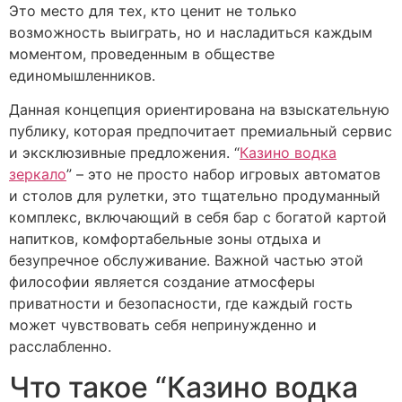
Это место для тех, кто ценит не только
возможность выиграть, но и насладиться каждым
моментом, проведенным в обществе
единомышленников.
Данная концепция ориентирована на взыскательную
публику, которая предпочитает премиальный сервис
и эксклюзивные предложения. “
Казино водка
зеркало
” – это не просто набор игровых автоматов
и столов для рулетки, это тщательно продуманный
комплекс, включающий в себя бар с богатой картой
напитков, комфортабельные зоны отдыха и
безупречное обслуживание. Важной частью этой
философии является создание атмосферы
приватности и безопасности, где каждый гость
может чувствовать себя непринужденно и
расслабленно.
Что такое “Казино водка