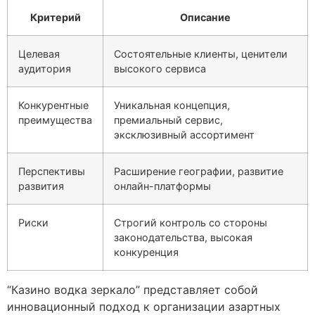
Критерий
Описание
Целевая
Состоятельные клиенты, ценители
аудитория
высокого сервиса
Конкурентные
Уникальная концепция,
преимущества
премиальный сервис,
эксклюзивный ассортимент
Перспективы
Расширение географии, развитие
развития
онлайн-платформы
Риски
Строгий контроль со стороны
законодательства, высокая
конкуренция
“Казино водка зеркало” представляет собой
инновационный подход к организации азартных