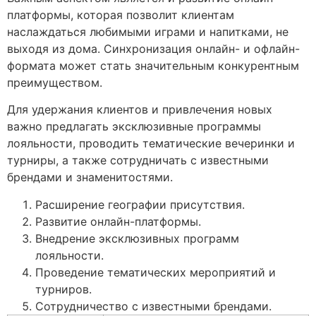
платформы, которая позволит клиентам
наслаждаться любимыми играми и напитками, не
выходя из дома. Синхронизация онлайн- и офлайн-
формата может стать значительным конкурентным
преимуществом.
Для удержания клиентов и привлечения новых
важно предлагать эксклюзивные программы
лояльности, проводить тематические вечеринки и
турниры, а также сотрудничать с известными
брендами и знаменитостями.
Расширение географии присутствия.
Развитие онлайн-платформы.
Внедрение эксклюзивных программ
лояльности.
Проведение тематических мероприятий и
турниров.
Сотрудничество с известными брендами.